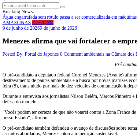
Breaking News:
Água engarrafada sem rótulo passa a ser comercializada em máquina
AMAZONAS
ELEIÇÃO
9 de junho de 2026
9 de junho de 2026
Menezes afirma que vai fortalecer o empr
Posted By: Portal do Japones
0 Comment
ambientais na Câmara dos
Pré-candida
O pré-candidato a deputado federal Coronel Menezes (Avante) afirmo
destravamento de pautas ambientais e a busca por novas matrizes econ
feira (8), transmitido por mais de dez veículos de comunicação indepe
Durante a entrevista aos jornalistas Nilson Belém, Marcos Pinheir
defesa do modelo.
“Vocês podem ter certeza de que não votarei contra a Zona Franca d
nosso Estado”, afirmou.
O pré-candidato também defendeu o avanço de discussões sobre temas 
assuntos abordados, Menezes citou a mineração sustentável.