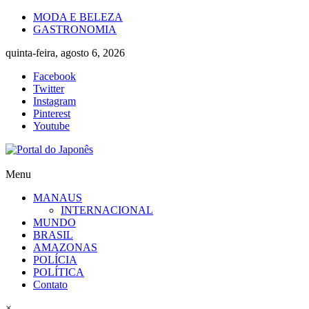
Skip
MODA E BELEZA
to
GASTRONOMIA
content
quinta-feira, agosto 6, 2026
Facebook
Twitter
Instagram
Pinterest
Youtube
Portal
Menu
do
MANAUS
Japonês
INTERNACIONAL
MUNDO
O
BRASIL
Japão
AMAZONAS
mais
POLÍCIA
perto
POLÍTICA
de
Contato
você!
×