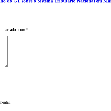
ho do GT sobre o Sistema Tributário Nacional em M
ão marcados com
*
mentar.