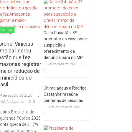
POLÍCIA
Caso Chibatão: 3º
promotor do caso pede
oronel Vinícius
suspeição e
lmeida liderou
oferecimento da
estão que fez
denúncia para no MP
mazonas registrar
30 de julho de 2026
 maior redução de
0
eminicídios do
asil
Último adeus a Rodrigo
Castanheira reúne
4 de agosto de 2026
centenas de pessoas
rtal do Japones
0
9 de fevereiro de 2026
uário Brasileiro da
0
gurança Pública 2026
onta queda de 31,7%
s casos e coloca o