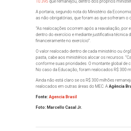
10.395
que remanejou, dentro dos próprios ministér
A portaria, segundo nota do Ministério da Economia
as não obrigatórias, que foram as que sofreram o c
“As realocações ocorrem após a reavaliação, por 
dentro do exercício e mediante justificativa técnic
financeiramente no exercício”.
O valor realocado dentro de cada ministério ou órgã
pasta, cabe aos ministérios alocar os recursos. “C
conforme suas prioridades. O montante global de ca
No caso da Educação, foram realocados R$ 300 m
Ainda não está claro se os R$ 300 milhões remanej
realocados em outras áreas do MEC. A
Agência Bra
Fonte:
Agencia Brasil
Foto: Marcello Casal Jr.