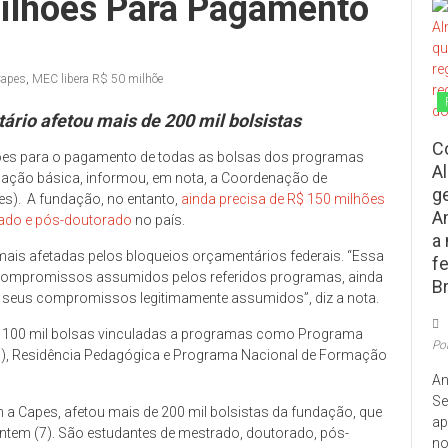
ilhões Para Pagamento
apes
,
MEC libera R$ 50 milhõe
rio afetou mais de 200 mil bolsistas
C
hões para o pagamento de todas as bolsas dos programas
A
cação básica, informou, em nota, a Coordenação de
g
es). A fundação, no entanto,
ainda precisa de R$ 150 milhões
A
rado e pós-doutorado
no país.
a
mais afetadas pelos bloqueios orçamentários federais. “Essa
f
os compromissos assumidos pelos referidos programas, ainda
Br
 os seus compromissos legitimamente assumidos”, diz a nota.
se 100 mil bolsas vinculadas a programas como Programa
Po
ibid), Residência Pedagógica e Programa Nacional de Formação
An
Se
a Capes, afetou mais de 200 mil bolsistas da fundação, que
ap
ntem (7). São estudantes de mestrado, doutorado, pós-
no