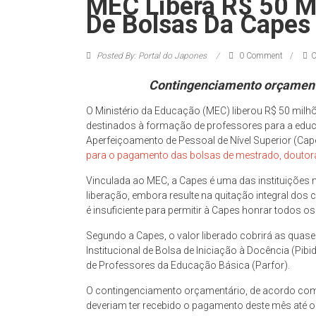
MEC Libera R$ 50 M
De Bolsas Da Capes
Posted By: Portal do Japones
0 Comment
C
Contingenciamento orçamentá
O Ministério da Educação (MEC) liberou R$ 50 mil
destinados à formação de professores para a edu
Aperfeiçoamento de Pessoal de Nível Superior (Cap
para o pagamento das bolsas de mestrado, douto
Vinculada ao MEC, a Capes é uma das instituições 
liberação, embora resulte na quitação integral d
é insuficiente para permitir à Capes honrar todos
Segundo a Capes, o valor liberado cobrirá as qua
Institucional de Bolsa de Iniciação à Docência (P
de Professores da Educação Básica (Parfor).
O contingenciamento orçamentário, de acordo com 
deveriam ter recebido o pagamento deste mês até o