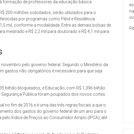
s à formação de professores da educação básica.
es
na
R$ 200 milhões solicitados, serão utilizados para o
vi
ferecidas por programas como Pibid e Residência
1,5 mil, conforme a modalidade. Entre as demais bolsas de
Re
ara mestrado e R$ 2,2 mil para doutorado e R$ 4,1 mil para
s
ovembro pelo governo federal. Segundo o Ministério da
m gastos não obrigatórios é necessário para que seja
35 bilhão bloqueados, e Educação, com R$ 1,396 bilhão.
 e Segurança Pública foram poupados dos novos cortes.
l no fim de 2016 e é uma das três regras fiscais a que o
aumento dos gastos do governo federal de um ano para o
ida pelo Índice de Preços ao Consumidor Amplo (IPCA), até