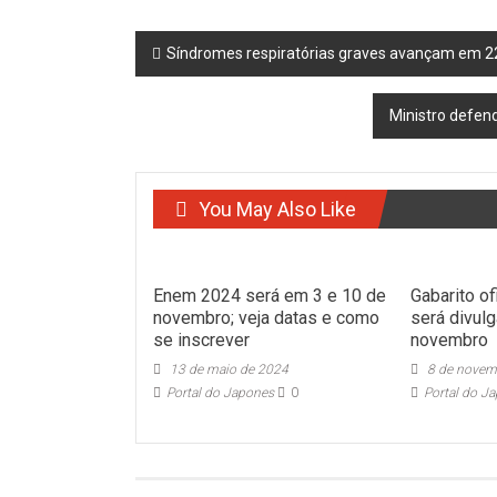
Post
Síndromes respiratórias graves avançam em 22
navigation
Ministro defen
You May Also Like
Enem 2024 será em 3 e 10 de
Gabarito o
novembro; veja datas e como
será divulg
se inscrever
novembro
13 de maio de 2024
8 de novem
Portal do Japones
0
Portal do J