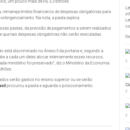
ios, um pouco mais de R$ 3,3 bilhões.
Le
, remaneja limites financeiros de despesas obrigatórias para
in
ontingenciamento. Na nota, a pasta explica:
Le
co
essas pastas, da previsão de pagamentos a serem realizados
a de que tais despesas obrigatórias não serão executadas
Re
o está discriminado no Anexo II da portaria e, segundo a
abe a cada um deles alocar internamente esses recursos,
da ministério foi preservado”, diz o Ministério da Economia.
ilhões.
ados serão gastos no ensino superior ou se serão
Cl
sil
procurou a pasta e aguarda o posicionamento.