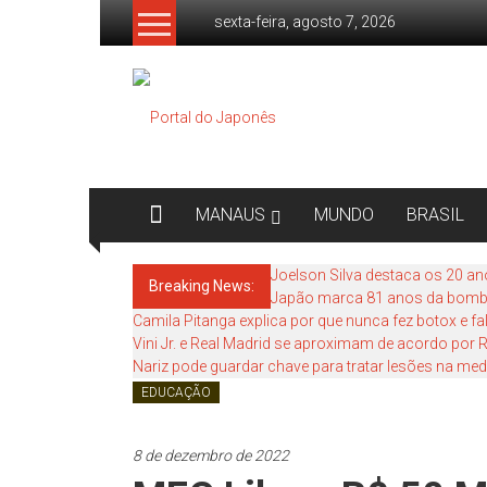
Skip
sexta-feira, agosto 7, 2026
to
content
Portal
do
Japonês
O
MANAUS
MUNDO
BRASIL
Japão
mais
Joelson Silva destaca os 20 an
Breaking News:
perto
Japão marca 81 anos da bomb
de
Camila Pitanga explica por que nunca fez botox e 
você!
Vini Jr. e Real Madrid se aproximam de acordo por
Nariz pode guardar chave para tratar lesões na med
EDUCAÇÃO
8 de dezembro de 2022