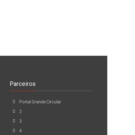
Parceiros
Portal Grande Circular
2
3
4