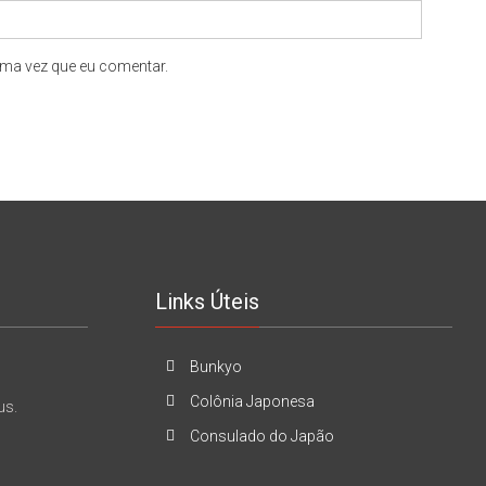
ma vez que eu comentar.
Links Úteis
Bunkyo
Colônia Japonesa
us.
Consulado do Japão