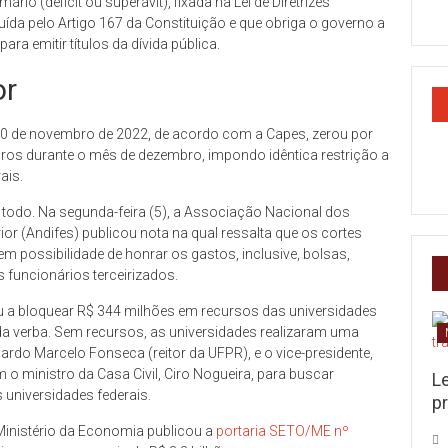
rio (déficit ou superávit), fixada na Lei de Diretrizes
tuída pelo Artigo 167 da Constituição e que obriga o governo a
ra emitir títulos da dívida pública.
or
e 30 de novembro de 2022, de acordo com a Capes, zerou por
ros durante o mês de dezembro, impondo idêntica restrição a
ais.
todo. Na segunda-feira (5), a Associação Nacional dos
ior (Andifes) publicou nota na qual ressalta que os cortes
m possibilidade de honrar os gastos, inclusive, bolsas,
s funcionários terceirizados.
ou a bloquear R$ 344 milhões em recursos das universidades
 da verba. Sem recursos, as universidades realizaram uma
cardo Marcelo Fonseca (reitor da UFPR), e o vice-presidente,
o ministro da Casa Civil, Ciro Nogueira, para buscar
L
 universidades federais.
pr
o Ministério da Economia publicou a
portaria SETO/ME nº