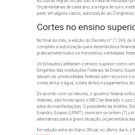
As outras regras fiscais são a meta de resultado primá
Orçamentárias de cada ano, e a regra de ouro, insti
pedir, em alguns casos, autorização ao Congresso pa
Cortes no ensino superi
No final do mês, a edição do Decreto n° 11.269, d
completo a autorização para desembolsos financei
praticamente todos os ministérios e entidades feder
Os bloqueios afetaram o ensino superior como um 
Dirigentes das Instituições Federais de Ensino Super
deixam as universidades federais sem recursos e se
conta de luz e água, coleta de lixo e pagamentos do
De acordo com os reitores, o governo federal volt
federais, seis horas após o MEC ter liberado o uso
série de manifestações. O presidente da Andifes, Ri
Evandro Soares (UFMT), reuniram-se ontem (7) com 
alternativas para a grave situação orçamentária das
Em edição extra do Diário Oficial, no último dia 6, 