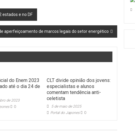
 estados e no DF
de aperfeiçoamento de marcos legais do setor energético
ficial do Enem 2023
CLT divide opinião dos jovens:
ado até o dia 24 de
especialistas e alunos
comentam tendência anti-
celetista
bro de 2023
5 de maio de 2025
apones
0
Portal do Japones
0