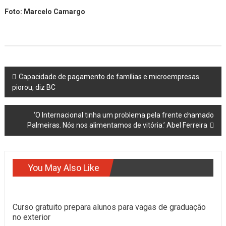
Foto: Marcelo Camargo
Post
Capacidade de pagamento de famílias e microempresas
piorou, diz BC
navigation
‘O Internacional tinha um problema pela frente chamado
Palmeiras. Nós nos alimentamos de vitória.’ Abel Ferreira
You May Also Like
Curso gratuito prepara alunos para vagas de graduação
no exterior