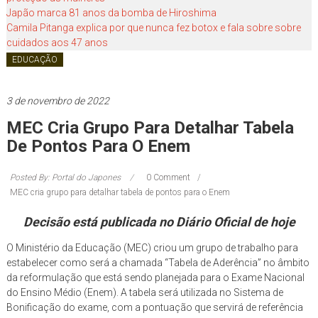
você!
Japão marca 81 anos da bomba de Hiroshima
Camila Pitanga explica por que nunca fez botox e fala sobre sobre
cuidados aos 47 anos
EDUCAÇÃO
3 de novembro de 2022
MEC Cria Grupo Para Detalhar Tabela
De Pontos Para O Enem
Posted By: Portal do Japones
0 Comment
MEC cria grupo para detalhar tabela de pontos para o Enem
Decisão está publicada no Diário Oficial de hoje
O Ministério da Educação (MEC) criou um grupo de trabalho para
estabelecer como será a chamada “Tabela de Aderência” no âmbito
da reformulação que está sendo planejada para o Exame Nacional
do Ensino Médio (Enem). A tabela será utilizada no Sistema de
Bonificação do exame, com a pontuação que servirá de referência