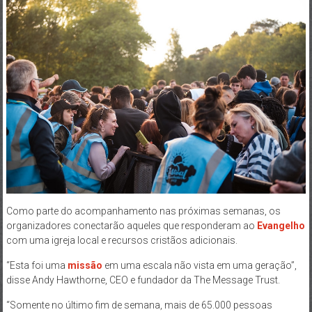
Como parte do acompanhamento nas próximas semanas, os
organizadores conectarão aqueles que responderam ao
Evangelho
com uma igreja local e recursos cristãos adicionais.
“Esta foi uma
missão
em uma escala não vista em uma geração”,
disse Andy Hawthorne, CEO e fundador da The Message Trust.
“Somente no último fim de semana, mais de 65.000 pessoas