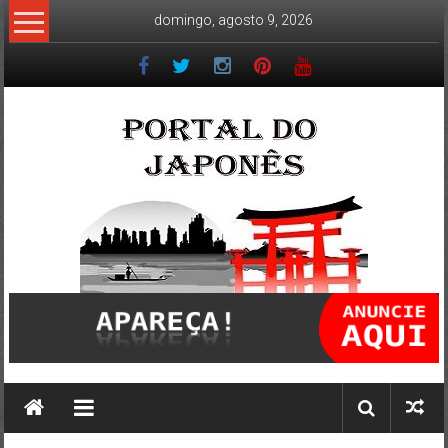
Skip
domingo, agosto 9, 2026
to
content
Portal
do
Japonês
O