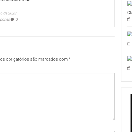
Cl
ço de 2023
apones
0
s obrigatórios são marcados com
*