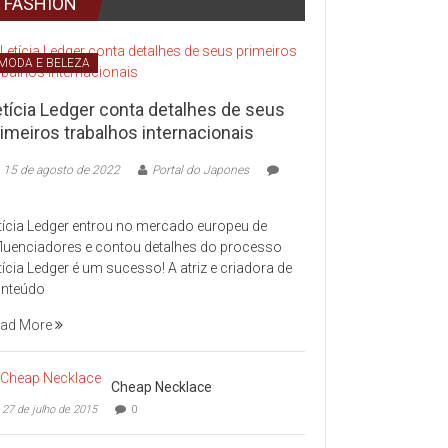
FASHION
MODA E BELEZA
etícia Ledger conta detalhes de seus
imeiros trabalhos internacionais
15 de agosto de 2022
Portal do Japones
tícia Ledger entrou no mercado europeu de
fluenciadores e contou detalhes do processo
tícia Ledger é um sucesso! A atriz e criadora de
nteúdo
ad More
Cheap Necklace
27 de julho de 2015
0