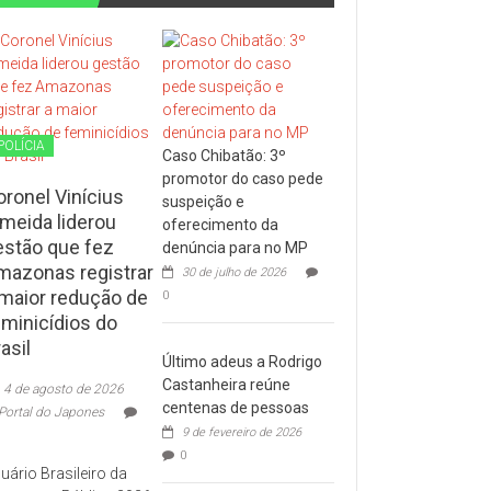
POLÍCIA
Caso Chibatão: 3º
promotor do caso pede
oronel Vinícius
suspeição e
lmeida liderou
oferecimento da
estão que fez
denúncia para no MP
mazonas registrar
30 de julho de 2026
 maior redução de
0
eminicídios do
asil
Último adeus a Rodrigo
Castanheira reúne
4 de agosto de 2026
centenas de pessoas
Portal do Japones
9 de fevereiro de 2026
0
uário Brasileiro da