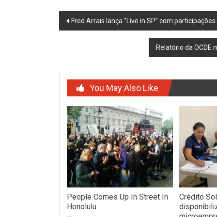
Post
Fred Arrais lança “Live in SP” com participações
navigation
Relatório da OCDE m
You May Also Like
People Comes Up In Street In
Crédito So
Honolulu
disponibili
microempr