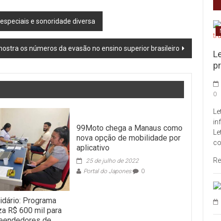
 especiais e sonoridade diversa
ostra os números da evasão no ensino superior brasileiro
L
pr
0
Le
in
99Moto chega a Manaus como
Le
nova opção de mobilidade por
co
aplicativo
Re
25 de julho de 2022
Portal do Japones
0
lidário: Programa
za R$ 600 mil para
eendedores de