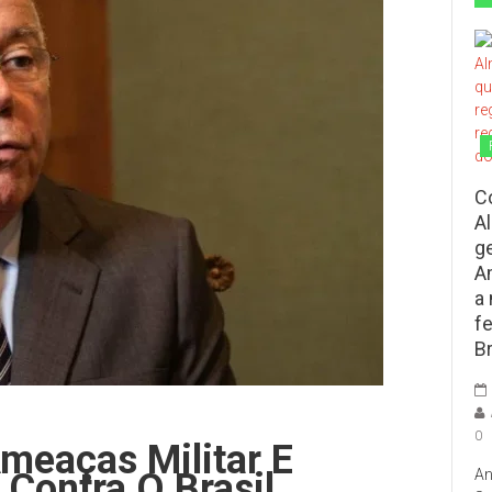
C
A
g
A
a
f
Br
0
meaças Militar E
Contra O Brasil
An