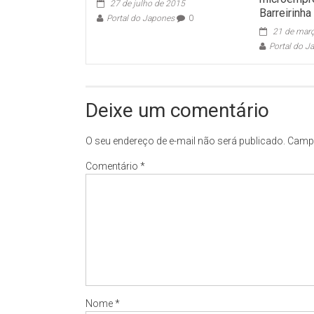
27 de julho de 2015
Barreirinha
Portal do Japones
0
21 de mar
Portal do J
Deixe um comentário
O seu endereço de e-mail não será publicado.
Campo
Comentário
*
Nome
*