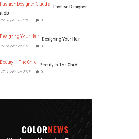
Fashion Designer,
audia
27 de julho de 2015
0
Designing Your Hair
27 de julho de 2015
0
Beauty In The Child
27 de julho de 2015
0