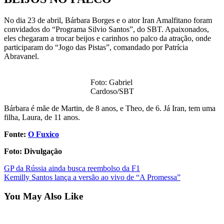
No dia 23 de abril, Bárbara Borges e o ator Iran Amalfitano foram
convidados do “Programa Silvio Santos”, do SBT. Apaixonados,
eles chegaram a trocar beijos e carinhos no palco da atração, onde
participaram do “Jogo das Pistas”, comandado por Patrícia
Abravanel.
Foto: Gabriel
Cardoso/SBT
Bárbara é mãe de Martin, de 8 anos, e Theo, de 6. Já Iran, tem uma
filha, Laura, de 11 anos.
Fonte:
O Fuxico
Foto: Divulgação
Post
GP da Rússia ainda busca reembolso da F1
Kemilly Santos lança a versão ao vivo de “A Promessa”
navigation
You May Also Like