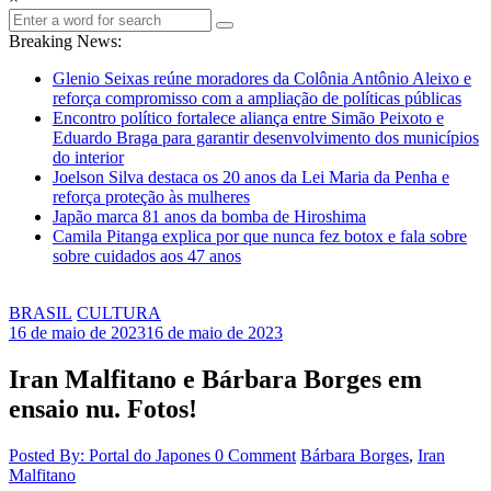
Breaking News:
Glenio Seixas reúne moradores da Colônia Antônio Aleixo e
reforça compromisso com a ampliação de políticas públicas
Encontro político fortalece aliança entre Simão Peixoto e
Eduardo Braga para garantir desenvolvimento dos municípios
do interior
Joelson Silva destaca os 20 anos da Lei Maria da Penha e
reforça proteção às mulheres
Japão marca 81 anos da bomba de Hiroshima
Camila Pitanga explica por que nunca fez botox e fala sobre
sobre cuidados aos 47 anos
BRASIL
CULTURA
16 de maio de 2023
16 de maio de 2023
Iran Malfitano e Bárbara Borges em
ensaio nu. Fotos!
Posted By: Portal do Japones
0 Comment
Bárbara Borges
,
Iran
Malfitano