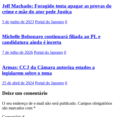
Jeff Machado: Foragido tenta apagar as provas do
crime e mãe do ator pede Justiça
5 de junho de 2023
Portal do Japones
0
Michelle Bolsonaro continuará filiada ao PL e
candidatura ainda é incerta
7 de julho de 2026
Portal do Japones
0
Armas: CCJ da Câmara autoriza estados a
legislarem sobre o tema
25 de abril de 2024
Portal do Japones
0
Deixe um comentário
O seu endereço de e-mail não será publicado.
Campos obrigatórios
são marcados com
*
Comentário
*