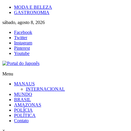
Skip
MODA E BELEZA
to
GASTRONOMIA
content
sábado, agosto 8, 2026
Facebook
Twitter
Instagram
Pinterest
Youtube
Portal
Menu
do
MANAUS
Japonês
INTERNACIONAL
MUNDO
O
BRASIL
Japão
AMAZONAS
mais
POLÍCIA
perto
POLÍTICA
de
Contato
você!
×