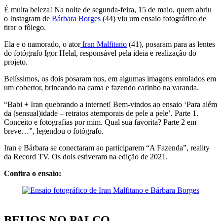
É muita beleza! Na noite de segunda-feira, 15 de maio, quem abriu
o Instagram de
Bárbara Borges
(44) viu um ensaio fotográfico de
tirar o fôlego.
Ela e o namorado, o ator
Iran Malfitano
(41), posaram para as lentes
do fotógrafo Igor Helal, responsável pela ideia e realização do
projeto.
Belíssimos, os dois posaram nus, em algumas imagens enrolados em
um cobertor, brincando na cama e fazendo carinho na varanda.
“Babi + Iran quebrando a internet! Bem-vindos ao ensaio ‘Para além
da (sensual)idade – retratos atemporais de pele a pele’. Parte 1.
Conceito e fotografias por mim. Qual sua favorita? Parte 2 em
breve…”, legendou o fotógrafo.
Iran e Bárbara se conectaram ao participarem “A Fazenda”, reality
da Record TV. Os dois estiveram na edição de 2021.
Confira o ensaio:
BEIJOS NO PALCO