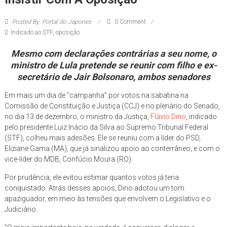
Posted By: Portal do Japones
0 Comment
Indicado ao STF
,
oposição
Mesmo com declarações contrárias a seu nome, o
ministro de Lula pretende se reunir com filho e ex-
secretário de Jair Bolsonaro, ambos senadores
Em mais um dia de “campanha” por votos na sabatina na
Comissão de Constituição e Justiça (CCJ) e no plenário do Senado,
no dia 13 de dezembro, o ministro da Justiça,
Flávio Dino
, indicado
pelo presidente Luiz Inácio da Silva ao Supremo Tribunal Federal
(STF), colheu mais adesões. Ele se reuniu com a líder do PSD,
Eliziane Gama (MA), que já sinalizou apoio ao conterrâneo, e com o
vice-líder do MDB, Confúcio Moura (RO).
Por prudência, ele evitou estimar quantos votos já teria
conquistado. Atrás desses apoios, Dino adotou um tom
apaziguador, em meio às tensões que envolvem o Legislativo e o
Judiciário.