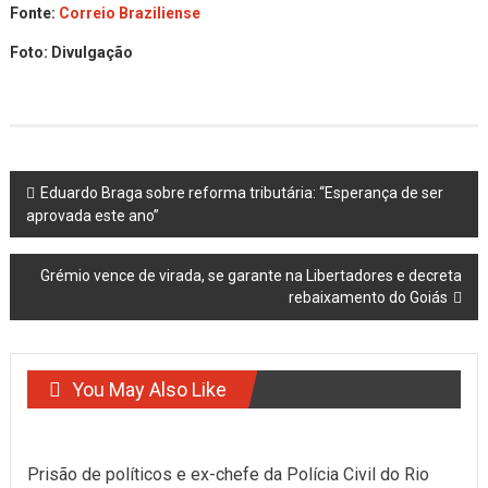
Fonte:
Correio Braziliense
Foto: Divulgação
Post
Eduardo Braga sobre reforma tributária: “Esperança de ser
aprovada este ano”
navigation
Grémio vence de virada, se garante na Libertadores e decreta
rebaixamento do Goiás
You May Also Like
Prisão de políticos e ex-chefe da Polícia Civil do Rio