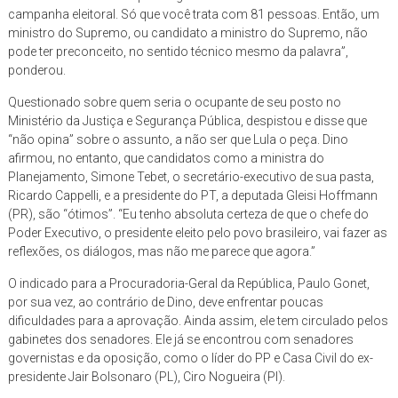
campanha eleitoral. Só que você trata com 81 pessoas. Então, um
ministro do Supremo, ou candidato a ministro do Supremo, não
pode ter preconceito, no sentido técnico mesmo da palavra”,
ponderou.
Questionado sobre quem seria o ocupante de seu posto no
Ministério da Justiça e Segurança Pública, despistou e disse que
“não opina” sobre o assunto, a não ser que Lula o peça. Dino
afirmou, no entanto, que candidatos como a ministra do
Planejamento, Simone Tebet, o secretário-executivo de sua pasta,
Ricardo Cappelli, e a presidente do PT, a deputada Gleisi Hoffmann
(PR), são “ótimos”. “Eu tenho absoluta certeza de que o chefe do
Poder Executivo, o presidente eleito pelo povo brasileiro, vai fazer as
reflexões, os diálogos, mas não me parece que agora.”
O indicado para a Procuradoria-Geral da República, Paulo Gonet,
por sua vez, ao contrário de Dino, deve enfrentar poucas
dificuldades para a aprovação. Ainda assim, ele tem circulado pelos
gabinetes dos senadores. Ele já se encontrou com senadores
governistas e da oposição, como o líder do PP e Casa Civil do ex-
presidente Jair Bolsonaro (PL), Ciro Nogueira (PI).