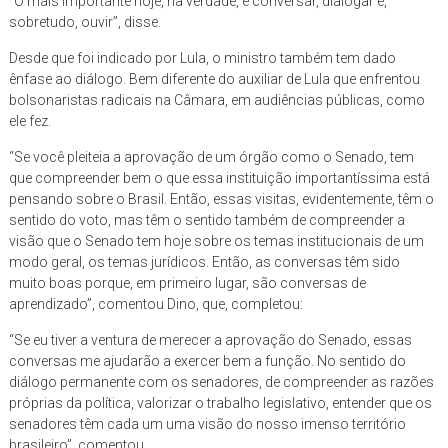
“O mais importante hoje, na verdade, é conversar, dialogar e,
sobretudo, ouvir”, disse.
Desde que foi indicado por Lula, o ministro também tem dado
ênfase ao diálogo. Bem diferente do auxiliar de Lula que enfrentou
bolsonaristas radicais na Câmara, em audiências públicas, como
ele fez.
“Se você pleiteia a aprovação de um órgão como o Senado, tem
que compreender bem o que essa instituição importantíssima está
pensando sobre o Brasil. Então, essas visitas, evidentemente, têm o
sentido do voto, mas têm o sentido também de compreender a
visão que o Senado tem hoje sobre os temas institucionais de um
modo geral, os temas jurídicos. Então, as conversas têm sido
muito boas porque, em primeiro lugar, são conversas de
aprendizado”, comentou Dino, que, completou:
“Se eu tiver a ventura de merecer a aprovação do Senado, essas
conversas me ajudarão a exercer bem a função. No sentido do
diálogo permanente com os senadores, de compreender as razões
próprias da política, valorizar o trabalho legislativo, entender que os
senadores têm cada um uma visão do nosso imenso território
brasileiro”, comentou.