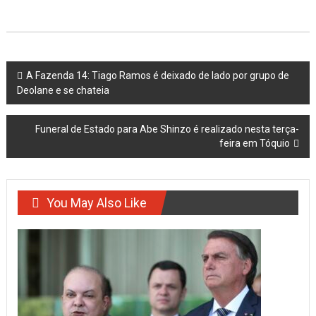
Post
A Fazenda 14: Tiago Ramos é deixado de lado por grupo de
Deolane e se chateia
navigation
Funeral de Estado para Abe Shinzo é realizado nesta terça-
feira em Tóquio
You May Also Like