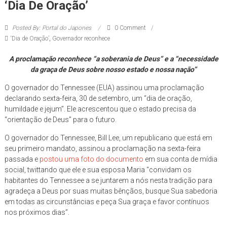
‘Dia De Oração’
Posted By: Portal do Japones
0 Comment
‘Dia de Oração’
,
Governador reconhece
A proclamação reconhece “a soberania de Deus” e a “necessidade
da graça de Deus sobre nosso estado e nossa nação”
O governador do Tennessee (EUA) assinou uma proclamação
declarando sexta-feira, 30 de setembro, um “dia de oração,
humildade e jejum”. Ele acrescentou que o estado precisa da
“orientação de Deus” para o futuro.
O governador do Tennessee, Bill Lee, um republicano que está em
seu primeiro mandato, assinou a proclamação na sexta-feira
passada e
postou uma foto do documento
em sua conta de mídia
social, twittando que ele e sua esposa Maria “convidam os
habitantes do Tennessee a se juntarem a nós nesta tradição para
agradeça a Deus por suas muitas bênçãos, busque Sua sabedoria
em todas as circunstâncias e peça Sua graça e favor contínuos
nos próximos dias”.