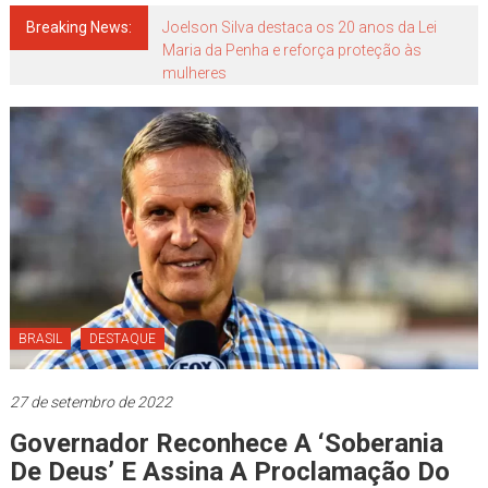
Japão
mais
Breaking News:
Joelson Silva destaca os 20 anos da Lei
Maria da Penha e reforça proteção às
perto
mulheres
de
você!
BRASIL
DESTAQUE
27 de setembro de 2022
Governador Reconhece A ‘soberania
De Deus’ E Assina A Proclamação Do