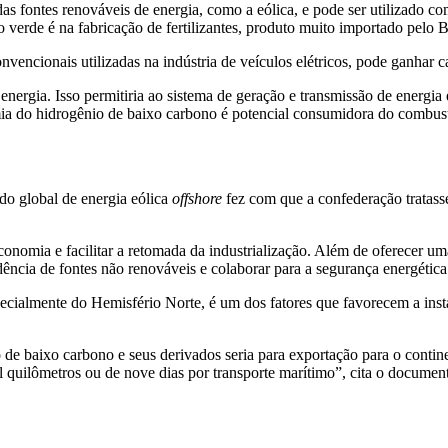
as fontes renováveis de energia, como a eólica, e pode ser utilizado 
 verde é na fabricação de fertilizantes, produto muito importado pelo Br
ncionais utilizadas na indústria de veículos elétricos, pode ganhar ca
energia. Isso permitiria ao sistema de geração e transmissão de energi
a do hidrogênio de baixo carbono é potencial consumidora do combustí
do global de energia eólica
offshore
fez com que a confederação tratass
conomia e facilitar a retomada da industrialização. Além de oferecer um
ndência de fontes não renováveis e colaborar para a segurança energéti
specialmente do Hemisfério Norte, é um dos fatores que favorecem a inst
 de baixo carbono e seus derivados seria para exportação para o conti
l quilômetros ou de nove dias por transporte marítimo”, cita o documen