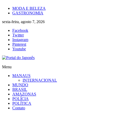
Skip
MODA E BELEZA
to
GASTRONOMIA
content
sexta-feira, agosto 7, 2026
Facebook
Twitter
Instagram
Pinterest
Youtube
Portal
Menu
do
MANAUS
Japonês
INTERNACIONAL
MUNDO
O
BRASIL
Japão
AMAZONAS
mais
POLÍCIA
perto
POLÍTICA
de
Contato
você!