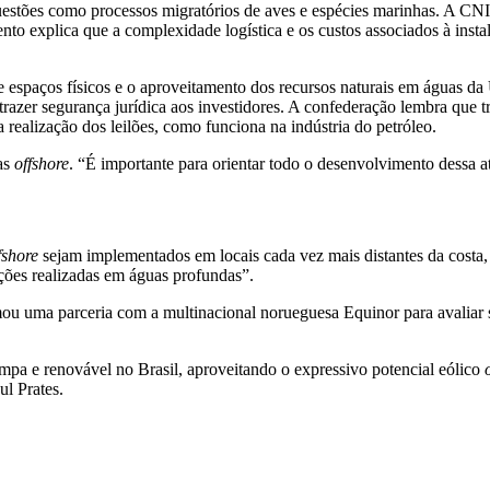
uestões como processos migratórios de aves e espécies marinhas. A CNI
to explica que a complexidade logística e os custos associados à inst
 espaços físicos e o aproveitamento dos recursos naturais em águas da U
 trazer segurança jurídica aos investidores. A confederação lembra que
a realização dos leilões, como funciona na indústria do petróleo.
as
offshore
. “É importante para orientar todo o desenvolvimento dessa a
fshore
sejam implementados em locais cada vez mais distantes da costa,
ões realizadas em águas profundas”.
irmou uma parceria com a multinacional norueguesa Equinor para avaliar 
impa e renovável no Brasil, aproveitando o expressivo potencial eólico
aul Prates.