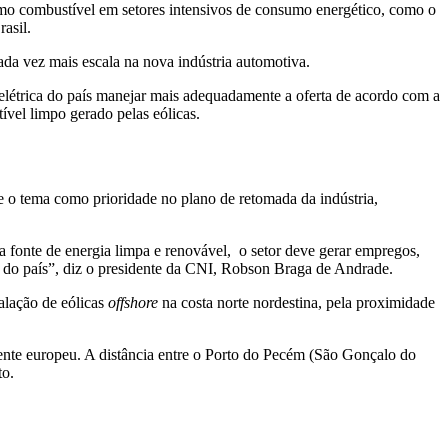
como combustível em setores intensivos de consumo energético, como o
asil.
da vez mais escala na nova indústria automotiva.
a elétrica do país manejar mais adequadamente a oferta de acordo com a
vel limpo gerado pelas eólicas.
e o tema como prioridade no plano de retomada da indústria,
a fonte de energia limpa e renovável, o setor deve gerar empregos,
ca do país”, diz o presidente da CNI, Robson Braga de Andrade.
alação de eólicas
offshore
na costa norte nordestina, pela proximidade
nente europeu. A distância entre o Porto do Pecém (São Gonçalo do
to.