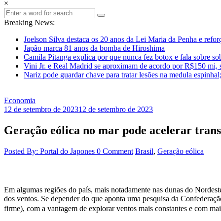
×
Breaking News:
Joelson Silva destaca os 20 anos da Lei Maria da Penha e refor
Japão marca 81 anos da bomba de Hiroshima
Camila Pitanga explica por que nunca fez botox e fala sobre so
Vini Jr. e Real Madrid se aproximam de acordo por R$150 mi, 
Nariz pode guardar chave para tratar lesões na medula espinhal
Economia
12 de setembro de 2023
12 de setembro de 2023
Geração eólica no mar pode acelerar trans
Posted By: Portal do Japones
0 Comment
Brasil
,
Geração eólica
Em algumas regiões do país, mais notadamente nas dunas do Nordeste, g
dos ventos. Se depender do que aponta uma pesquisa da Confederação
firme), com a vantagem de explorar ventos mais constantes e com mai