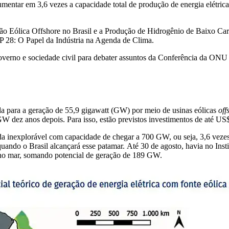
aumentar em 3,6 vezes a capacidade total de produção de energia elétri
ção Eólica Offshore no Brasil e a Produção de Hidrogênio de Baixo Ca
OP 28: O Papel da Indústria na Agenda de Clima.
 governo e sociedade civil para debater assuntos da Conferência da ON
a para a geração de 55,9 gigawatt (GW) por meio de usinas eólicas
off
ez anos depois. Para isso, estão previstos investimentos de até US$ 
 inexplorável com capacidade de chegar a 700 GW, ou seja, 3,6 vezes a 
ando o Brasil alcançará esse patamar. Até 30 de agosto, havia no Inst
 no mar, somando potencial de geração de 189 GW.