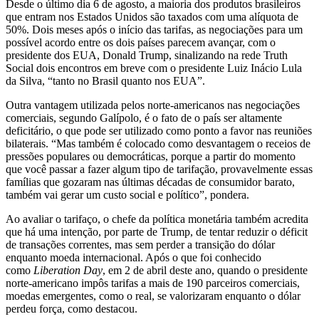
Desde o último dia 6 de agosto, a maioria dos produtos brasileiros
que entram nos Estados Unidos são taxados com uma alíquota de
50%. Dois meses após o início das tarifas, as negociações para um
possível acordo entre os dois países parecem avançar, com o
presidente dos EUA, Donald Trump, sinalizando na rede Truth
Social dois encontros em breve com o presidente Luiz Inácio Lula
da Silva, “tanto no Brasil quanto nos EUA”.
Outra vantagem utilizada pelos norte-americanos nas negociações
comerciais, segundo Galípolo, é o fato de o país ser altamente
deficitário, o que pode ser utilizado como ponto a favor nas reuniões
bilaterais. “Mas também é colocado como desvantagem o receios de
pressões populares ou democráticas, porque a partir do momento
que você passar a fazer algum tipo de tarifação, provavelmente essas
famílias que gozaram nas últimas décadas de consumidor barato,
também vai gerar um custo social e político”, pondera.
Ao avaliar o tarifaço, o chefe da política monetária também acredita
que há uma intenção, por parte de Trump, de tentar reduzir o déficit
de transações correntes, mas sem perder a transição do dólar
enquanto moeda internacional. Após o que foi conhecido
como
Liberation Day
, em 2 de abril deste ano, quando o presidente
norte-americano impôs tarifas a mais de 190 parceiros comerciais,
moedas emergentes, como o real, se valorizaram enquanto o dólar
perdeu força, como destacou.