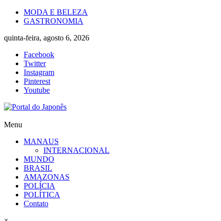
Skip
MODA E BELEZA
to
GASTRONOMIA
content
quinta-feira, agosto 6, 2026
Facebook
Twitter
Instagram
Pinterest
Youtube
Portal
Menu
do
MANAUS
Japonês
INTERNACIONAL
MUNDO
O
BRASIL
Japão
AMAZONAS
mais
POLÍCIA
perto
POLÍTICA
de
Contato
você!
×