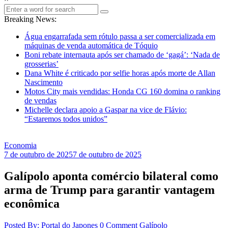
Breaking News:
Água engarrafada sem rótulo passa a ser comercializada em
máquinas de venda automática de Tóquio
Boni rebate internauta após ser chamado de ‘gagá’: ‘Nada de
grosserias’
Dana White é criticado por selfie horas após morte de Allan
Nascimento
Motos City mais vendidas: Honda CG 160 domina o ranking
de vendas
Michelle declara apoio a Gaspar na vice de Flávio:
“Estaremos todos unidos”
Economia
7 de outubro de 2025
7 de outubro de 2025
Galípolo aponta comércio bilateral como
arma de Trump para garantir vantagem
econômica
Posted By: Portal do Japones
0 Comment
Galípolo