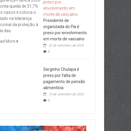
onta queda de 31,7%
s casos e coloca o
tado na liderança
Presidente de
cional da proteção à
organizada do Fla é
da das
preso por envolvimento
em morte de vascaíno
ad More
22 de setembro de 2025
0
Serginho Chulapa é
preso por falta de
pagamento de pensão
alimentícia
15 de setembro de 2023
0