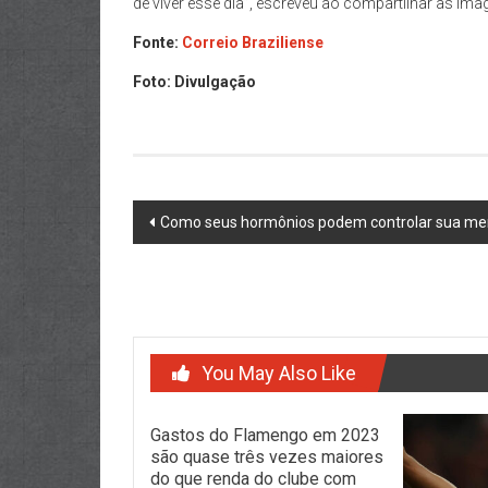
de viver esse dia”, escreveu ao compartilhar as ima
Fonte:
Correio Braziliense
Foto: Divulgação
Post
Como seus hormônios podem controlar sua me
navigation
You May Also Like
Gastos do Flamengo em 2023
são quase três vezes maiores
do que renda do clube com