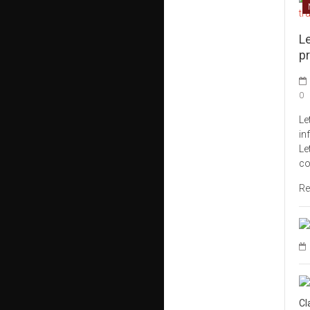
L
pr
0
Le
in
Le
co
Re
Cl