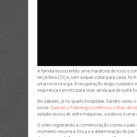
A família iniciou então uma maratona de voos e c
terça-feira (25) e, sem sequer voltar para casa, foi 
uma nova cirurgia. A recuperação exigiu cuidados 
segurança e pronto para viver, ainda que de outra
No sábado, já no quarto hospitalar, Sandro vestiu o
torcer.
Quando o Flamengo confirmou o título da Lib
estádio ecoou ali, entre máquinas, curativos e uma a
O vídeo registrando a comemoração correu o país 
momento resume a força e a determinação do pai. 