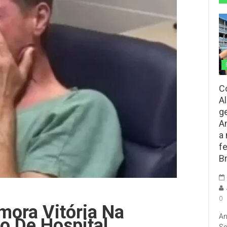
C
A
g
A
a
f
Br
0
ora Vitória Na
An
to De Hospital
Se