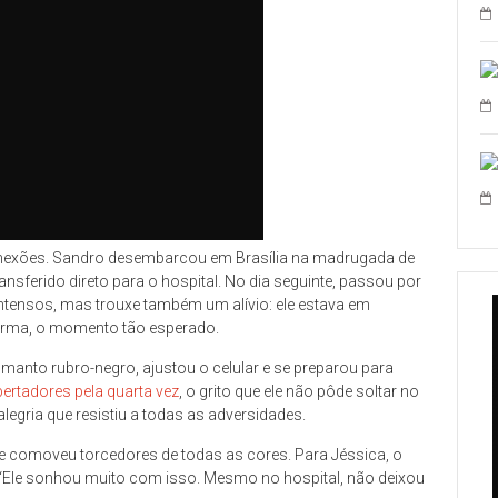
onexões. Sandro desembarcou em Brasília na madrugada de
transferido direto para o hospital. No dia seguinte, passou por
intensos, mas trouxe também um alívio: ele estava em
 forma, o momento tão esperado.
 manto rubro-negro, ajustou o celular e se preparou para
ertadores pela quarta vez
, o grito que ele não pôde soltar no
legria que resistiu a todas as adversidades.
e comoveu torcedores de todas as cores. Para Jéssica, o
“Ele sonhou muito com isso. Mesmo no hospital, não deixou