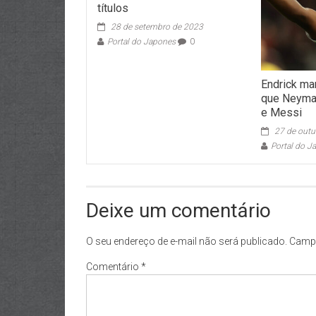
títulos
28 de setembro de 2023
Portal do Japones
0
Endrick ma
que Neymar
e Messi
27 de out
Portal do J
Deixe um comentário
O seu endereço de e-mail não será publicado.
Campo
Comentário
*