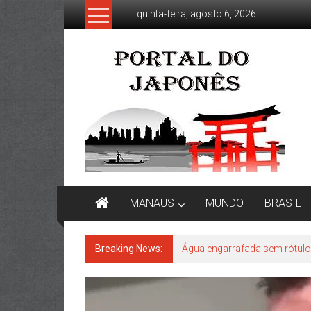
Skip
quinta-feira, agosto 6, 2026
to
content
Portal
do
Japonês
O
Japão
mais
perto
de
MANAUS
MUNDO
BRASIL
você!
Breaking News:
Água engarrafada sem rótulo