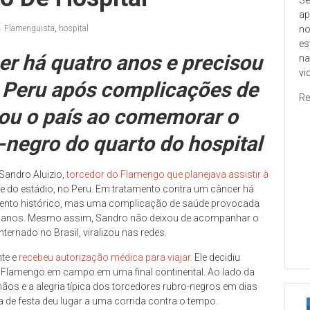
ap
no
Flamenguista
,
hospital
es
er há quatro anos e precisou
na
vi
 Peru após complicações de
Re
ou o país ao comemorar o
negro do quarto do hospital
andro Aluizio,
torcedor do Flamengo que planejava assistir à
te do estádio, no Peru. Em tratamento contra um câncer há
omento histórico, mas uma complicação de saúde provocada
planos. Mesmo assim, Sandro não deixou de acompanhar o
ternado no Brasil, viralizou nas redes.
te e
recebeu autorização médica para viajar.
Ele decidiu
o Flamengo em campo em uma final continental. Ao lado da
s e a alegria típica dos torcedores rubro-negros em dias
a de festa deu lugar a uma corrida contra o tempo.