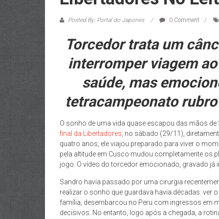
Posted By: Portal do Japones
0 Comment
Torcedor trata um cânc
interromper viagem ao
saúde, mas emocion
tetracampeonato rubro-
O sonho de uma vida quase escapou das mãos de S
final da Libertadores
, no sábado (29/11), diretamen
quatro anos, ele viajou preparado para viver o m
pela altitude em Cusco mudou completamente os 
jogo. O vídeo do torcedor emocionado, gravado já in
Sandro havia passado por uma cirurgia recentemen
realizar o sonho que guardava havia décadas: ver 
família, desembarcou no Peru com ingressos em mão
decisivos. No entanto, logo após a chegada, a rotin