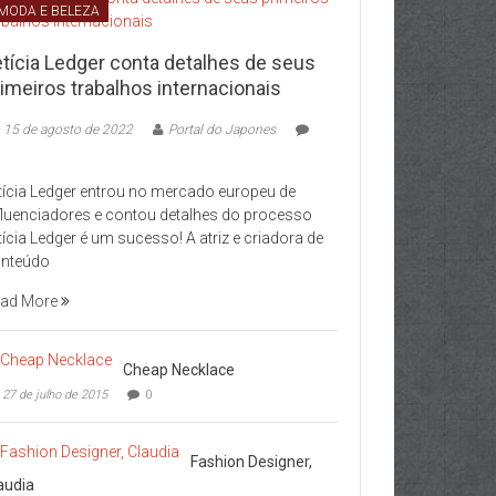
MODA E BELEZA
etícia Ledger conta detalhes de seus
imeiros trabalhos internacionais
15 de agosto de 2022
Portal do Japones
tícia Ledger entrou no mercado europeu de
fluenciadores e contou detalhes do processo
tícia Ledger é um sucesso! A atriz e criadora de
nteúdo
ad More
Cheap Necklace
27 de julho de 2015
0
Fashion Designer,
audia