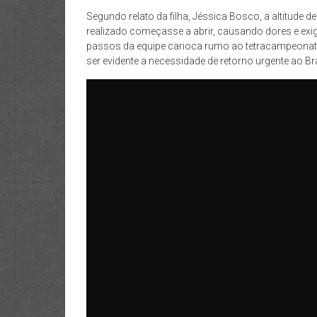
Segundo relato da filha, Jéssica Bosco, a altitude d
realizado começasse a abrir, causando dores e ex
passos da equipe carioca rumo ao tetracampeonato, p
ser evidente a necessidade de retorno urgente ao Bra