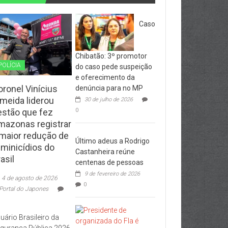
Caso
Chibatão: 3º promotor
POLÍCIA
do caso pede suspeição
e oferecimento da
oronel Vinícius
denúncia para no MP
lmeida liderou
30 de julho de 2026
estão que fez
0
mazonas registrar
 maior redução de
Último adeus a Rodrigo
eminicídios do
Castanheira reúne
asil
centenas de pessoas
9 de fevereiro de 2026
4 de agosto de 2026
0
Portal do Japones
uário Brasileiro da
gurança Pública 2026