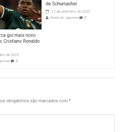
de Schumacher
12 de setembro de 2023
Portal do Japones
0
rca gol mais novo
, Cristiano Ronaldo
ubro de 2022
apones
0
s obrigatórios são marcados com
*