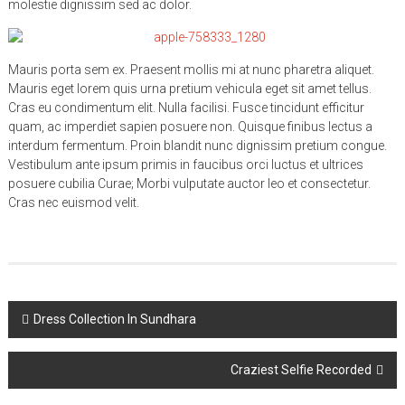
molestie dignissim sed ac dolor.
Mauris porta sem ex. Praesent mollis mi at nunc pharetra aliquet.
Mauris eget lorem quis urna pretium vehicula eget sit amet tellus.
Cras eu condimentum elit. Nulla facilisi. Fusce tincidunt efficitur
quam, ac imperdiet sapien posuere non. Quisque finibus lectus a
interdum fermentum. Proin blandit nunc dignissim pretium congue.
Vestibulum ante ipsum primis in faucibus orci luctus et ultrices
posuere cubilia Curae; Morbi vulputate auctor leo et consectetur.
Cras nec euismod velit.
Post
Dress Collection In Sundhara
navigation
Craziest Selfie Recorded