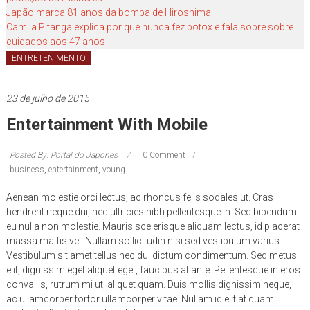
você!
Japão marca 81 anos da bomba de Hiroshima
Camila Pitanga explica por que nunca fez botox e fala sobre sobre
cuidados aos 47 anos
ENTRETENIMENTO
23 de julho de 2015
Entertainment With Mobile
Posted By: Portal do Japones
0 Comment
business
,
entertainment
,
young
Aenean molestie orci lectus, ac rhoncus felis sodales ut. Cras
hendrerit neque dui, nec ultricies nibh pellentesque in. Sed bibendum
eu nulla non molestie. Mauris scelerisque aliquam lectus, id placerat
massa mattis vel. Nullam sollicitudin nisi sed vestibulum varius.
Vestibulum sit amet tellus nec dui dictum condimentum. Sed metus
elit, dignissim eget aliquet eget, faucibus at ante. Pellentesque in eros
convallis, rutrum mi ut, aliquet quam. Duis mollis dignissim neque,
ac ullamcorper tortor ullamcorper vitae. Nullam id elit at quam