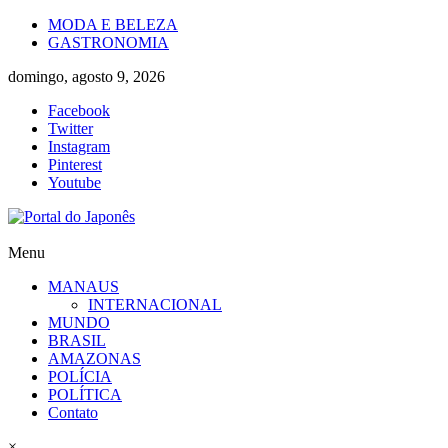
Skip
MODA E BELEZA
to
GASTRONOMIA
content
domingo, agosto 9, 2026
Facebook
Twitter
Instagram
Pinterest
Youtube
Portal
Menu
do
MANAUS
Japonês
INTERNACIONAL
MUNDO
O
BRASIL
Japão
AMAZONAS
mais
POLÍCIA
perto
POLÍTICA
de
Contato
você!
×