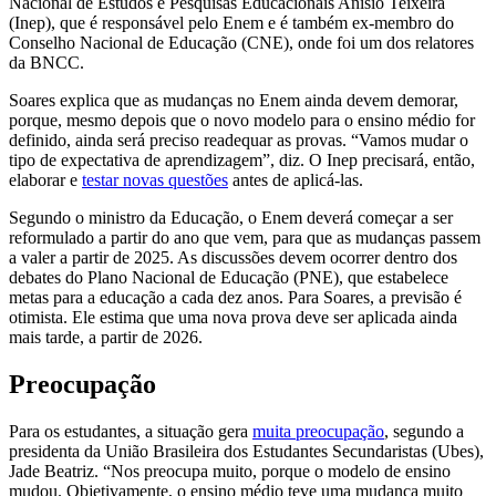
Nacional de Estudos e Pesquisas Educacionais Anísio Teixeira
(Inep), que é responsável pelo Enem e é também ex-membro do
Conselho Nacional de Educação (CNE), onde foi um dos relatores
da BNCC.
Soares explica que as mudanças no Enem ainda devem demorar,
porque, mesmo depois que o novo modelo para o ensino médio for
definido, ainda será preciso readequar as provas. “Vamos mudar o
tipo de expectativa de aprendizagem”, diz. O Inep precisará, então,
elaborar e
testar novas questões
antes de aplicá-las.
Segundo o ministro da Educação, o Enem deverá começar a ser
reformulado a partir do ano que vem, para que as mudanças passem
a valer a partir de 2025. As discussões devem ocorrer dentro dos
debates do Plano Nacional de Educação (PNE), que estabelece
metas para a educação a cada dez anos. Para Soares, a previsão é
otimista. Ele estima que uma nova prova deve ser aplicada ainda
mais tarde, a partir de 2026.
Preocupação
Para os estudantes, a situação gera
muita preocupação
, segundo a
presidenta da União Brasileira dos Estudantes Secundaristas (Ubes),
Jade Beatriz. “Nos preocupa muito, porque o modelo de ensino
mudou. Objetivamente, o ensino médio teve uma mudança muito