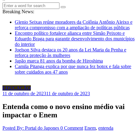
Breaking News:
Glenio Seixas reúne moradores da Colônia Antônio Aleixo e
reforça compromisso com a ampliação de políticas públicas
Encontro político fortalece aliança entre Simão Peixoto e
Eduardo Braga para garantir desenvolvimento dos municípios
do interior
Joelson Silva destaca os 20 anos da Lei Maria da Penha e
reforça proteção às mulheres
Japão marca 81 anos da bomba de Hiroshima
Camila Pitanga explica por que nunca fez botox e fala sobre
sobre cuidados aos 47 anos
EDUCAÇÃO
11 de outubro de 2023
11 de outubro de 2023
Entenda como o novo ensino médio vai
impactar o Enem
Posted By: Portal do Japones
0 Comment
Enem
,
entenda