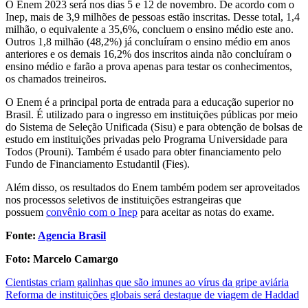
O Enem 2023 será nos dias 5 e 12 de novembro. De acordo com o
Inep, mais de 3,9 milhões de pessoas estão inscritas. Desse total, 1,4
milhão, o equivalente a 35,6%, concluem o ensino médio este ano.
Outros 1,8 milhão (48,2%) já concluíram o ensino médio em anos
anteriores e os demais 16,2% dos inscritos ainda não concluíram o
ensino médio e farão a prova apenas para testar os conhecimentos,
os chamados treineiros.
O Enem é a principal porta de entrada para a educação superior no
Brasil. É utilizado para o ingresso em instituições públicas por meio
do Sistema de Seleção Unificada (Sisu) e para obtenção de bolsas de
estudo em instituições privadas pelo Programa Universidade para
Todos (Prouni). Também é usado para obter financiamento pelo
Fundo de Financiamento Estudantil (Fies).
Além disso, os resultados do Enem também podem ser aproveitados
nos processos seletivos de instituições estrangeiras que
possuem
convênio com o Inep
para aceitar as notas do exame.
Fonte:
Agencia Brasil
Foto: Marcelo Camargo
Post
Cientistas criam galinhas que são imunes ao vírus da gripe aviária
Reforma de instituições globais será destaque de viagem de Haddad
navigation