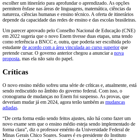
escolher um itinerário para aprofundar o aprendizado. As opções
permitem ênfase nas áreas de linguagens, matemática, ciências da
natureza, ciências humanas e ensino técnico. A oferta de itinerários
depende da capacidade das redes de ensino e das escolas brasileiras.
Um parecer aprovado pelo Conselho Nacional de Educação (CNE)
em 2022 sugeria que o novo Enem tivesse duas etapas, uma tendo
como referência a BNCC e, outra, que poderia ser escolhida pelo
estudante
de acordo com a área vinculada ao curso superior
que
pretende cursar. O governo anterior chegou a anunciar a
nova
proposta
, mas ela não saiu do papel.
Críticas
O novo ensino médio sofreu uma série de críticas e, atualmente, está
sendo rediscutido no âmbito do governo federal. Com isso, o
cronograma de mudanças no Enem foi suspenso. As provas, que
deveriam mudar já em 2024, agora terão também as
mudanças
adiadas
.
“De certa forma estão sendo feitos ajustes, não há como fazer um
novo exame sem que o ensino médio esteja sendo implementado de
forma clara”, diz o professor emérito da Universidade Federal de
Minas Gerais Chico Soares. Soares é ex-presidente do Instituto