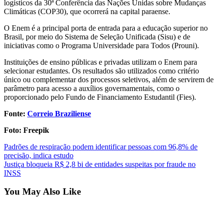
logísticos da 30ª Conferência das Nações Unidas sobre Mudanças
Climáticas (COP30), que ocorrerá na capital paraense.
O Enem é a principal porta de entrada para a educação superior no
Brasil, por meio do Sistema de Seleção Unificada (Sisu) e de
iniciativas como o Programa Universidade para Todos (Prouni).
Instituições de ensino públicas e privadas utilizam o Enem para
selecionar estudantes. Os resultados são utilizados como critério
único ou complementar dos processos seletivos, além de servirem de
parâmetro para acesso a auxílios governamentais, como o
proporcionado pelo Fundo de Financiamento Estudantil (Fies).
Fonte:
Correio Braziliense
Foto: Freepik
Post
Padrões de respiração podem identificar pessoas com 96,8% de
precisão, indica estudo
navigation
Justiça bloqueia R$ 2,8 bi de entidades suspeitas por fraude no
INSS
You May Also Like