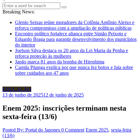
Breaking News:
Glenio Seixas reúne moradores da Colônia Antônio Aleixo e
reforça compromisso com a ampliação de políticas públicas
Encontro político fortalece aliança entre Simão Peixoto e
Eduardo Braga para garantir desenvolvimento dos municípios
do interior
Joelson Silva destaca os 20 anos da Lei Maria da Penha e
reforça proteção às mulheres
Japão marca 81 anos da bomba de Hiroshima
Camila Pitanga explica por que nunca fez botox e fala sobre
sobre cuidados aos 47 anos
EDUCAÇÃO
13 de junho de 2025
12 de junho de 2025
Enem 2025: inscrições terminam nesta
sexta-feira (13/6)
Posted By: Portal do Japones
0 Comment
Enem 2025
,
sexta-feira
(13/6)