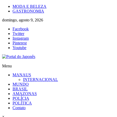
Skip
MODA E BELEZA
to
GASTRONOMIA
content
domingo, agosto 9, 2026
Facebook
Twitter
Instagram
Pinterest
Youtube
Portal
Menu
do
MANAUS
Japonês
INTERNACIONAL
MUNDO
O
BRASIL
Japão
AMAZONAS
mais
POLÍCIA
perto
POLÍTICA
de
Contato
você!
×