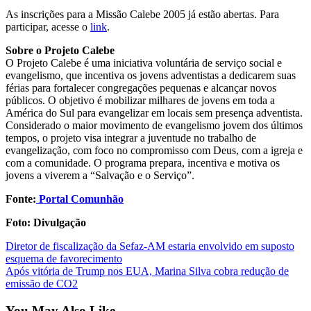
As inscrições para a Missão Calebe 2005 já estão abertas. Para
participar, acesse o
link
.
Sobre o Projeto Calebe
O Projeto Calebe é uma iniciativa voluntária de serviço social e
evangelismo, que incentiva os jovens adventistas a dedicarem suas
férias para fortalecer congregações pequenas e alcançar novos
públicos. O objetivo é mobilizar milhares de jovens em toda a
América do Sul para evangelizar em locais sem presença adventista.
Considerado o maior movimento de evangelismo jovem dos últimos
tempos, o projeto visa integrar a juventude no trabalho de
evangelização, com foco no compromisso com Deus, com a igreja e
com a comunidade. O programa prepara, incentiva e motiva os
jovens a viverem a “Salvação e o Serviço”.
Fonte:
Portal Comunhão
Foto: Divulgação
Post
Diretor de fiscalização da Sefaz-AM estaria envolvido em suposto
esquema de favorecimento
navigation
Após vitória de Trump nos EUA, Marina Silva cobra redução de
emissão de CO2
You May Also Like