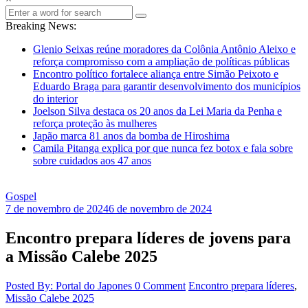
Breaking News:
Glenio Seixas reúne moradores da Colônia Antônio Aleixo e
reforça compromisso com a ampliação de políticas públicas
Encontro político fortalece aliança entre Simão Peixoto e
Eduardo Braga para garantir desenvolvimento dos municípios
do interior
Joelson Silva destaca os 20 anos da Lei Maria da Penha e
reforça proteção às mulheres
Japão marca 81 anos da bomba de Hiroshima
Camila Pitanga explica por que nunca fez botox e fala sobre
sobre cuidados aos 47 anos
Gospel
7 de novembro de 2024
6 de novembro de 2024
Encontro prepara líderes de jovens para
a Missão Calebe 2025
Posted By: Portal do Japones
0 Comment
Encontro prepara líderes
,
Missão Calebe 2025