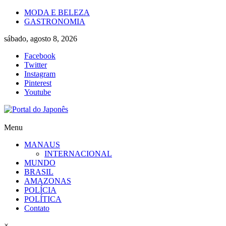
Skip
MODA E BELEZA
to
GASTRONOMIA
content
sábado, agosto 8, 2026
Facebook
Twitter
Instagram
Pinterest
Youtube
Portal
Menu
do
MANAUS
Japonês
INTERNACIONAL
MUNDO
O
BRASIL
Japão
AMAZONAS
mais
POLÍCIA
perto
POLÍTICA
de
Contato
você!
×