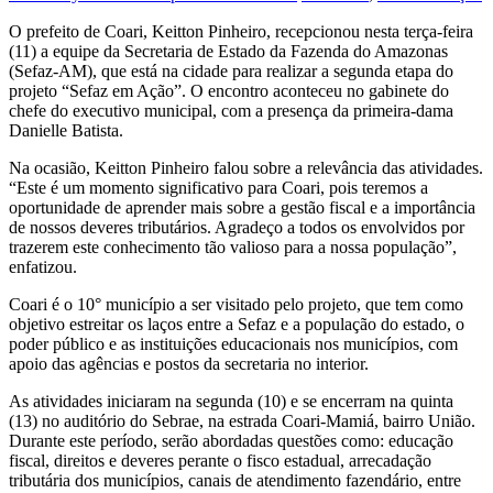
O prefeito de Coari, Keitton Pinheiro, recepcionou nesta terça-feira
(11) a equipe da Secretaria de Estado da Fazenda do Amazonas
(Sefaz-AM), que está na cidade para realizar a segunda etapa do
projeto “Sefaz em Ação”. O encontro aconteceu no gabinete do
chefe do executivo municipal, com a presença da primeira-dama
Danielle Batista.
Na ocasião, Keitton Pinheiro falou sobre a relevância das atividades.
“Este é um momento significativo para Coari, pois teremos a
oportunidade de aprender mais sobre a gestão fiscal e a importância
de nossos deveres tributários. Agradeço a todos os envolvidos por
trazerem este conhecimento tão valioso para a nossa população”,
enfatizou.
Coari é o 10° município a ser visitado pelo projeto, que tem como
objetivo estreitar os laços entre a Sefaz e a população do estado, o
poder público e as instituições educacionais nos municípios, com
apoio das agências e postos da secretaria no interior.
As atividades iniciaram na segunda (10) e se encerram na quinta
(13) no auditório do Sebrae, na estrada Coari-Mamiá, bairro União.
Durante este período, serão abordadas questões como: educação
fiscal, direitos e deveres perante o fisco estadual, arrecadação
tributária dos municípios, canais de atendimento fazendário, entre