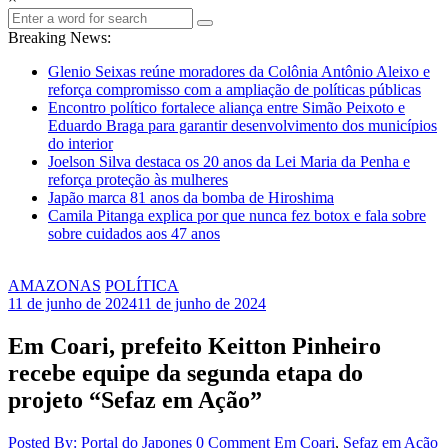
Breaking News:
Glenio Seixas reúne moradores da Colônia Antônio Aleixo e
reforça compromisso com a ampliação de políticas públicas
Encontro político fortalece aliança entre Simão Peixoto e
Eduardo Braga para garantir desenvolvimento dos municípios
do interior
Joelson Silva destaca os 20 anos da Lei Maria da Penha e
reforça proteção às mulheres
Japão marca 81 anos da bomba de Hiroshima
Camila Pitanga explica por que nunca fez botox e fala sobre
sobre cuidados aos 47 anos
AMAZONAS
POLÍTICA
11 de junho de 2024
11 de junho de 2024
Em Coari, prefeito Keitton Pinheiro
recebe equipe da segunda etapa do
projeto “Sefaz em Ação”
Posted By: Portal do Japones
0 Comment
Em Coari
,
Sefaz em Ação