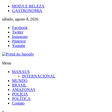
Skip
MODA E BELEZA
to
GASTRONOMIA
content
sábado, agosto 8, 2026
Facebook
Twitter
Instagram
Pinterest
Youtube
Portal
Menu
do
MANAUS
Japonês
INTERNACIONAL
MUNDO
O
BRASIL
Japão
AMAZONAS
mais
POLÍCIA
perto
POLÍTICA
de
Contato
você!
×