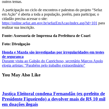
outros temas.
A participação no ciclo de encontros e palestras do projeto “Sefaz
em Ação” é aberta a toda a população, porém, para participar, o
cidadão precisa acessar o site:
https://online.sefaz.am.gov.br/sefazEmAcao/index.asp?id=101
para
realizar sua inscrição.
Fonte: Assessoria de Imprensa da Prefeitura de Coari
Foto: Divulgação
Post
Honda e Mazda são investigadas por irregularidades em testes
de segurança
navigation
Durante visita ao Galpão do Caprichoso, secretário Marcos Apolo
elogia artistas: “Parabéns pelo trabalho extraordinário”
You May Also Like
Justiça Eleitoral condena Fernandão (ex-prefeito de
Presidente Figueiredo) a devolver mais de R$ 10 mil
em doações ilegais