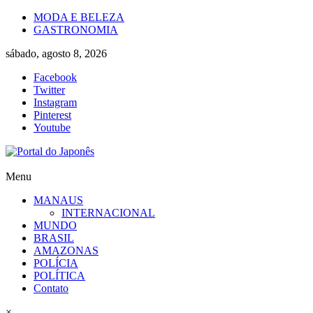
Skip
MODA E BELEZA
to
GASTRONOMIA
content
sábado, agosto 8, 2026
Facebook
Twitter
Instagram
Pinterest
Youtube
Portal
Menu
do
MANAUS
Japonês
INTERNACIONAL
MUNDO
O
BRASIL
Japão
AMAZONAS
mais
POLÍCIA
perto
POLÍTICA
de
Contato
você!
×