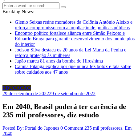
Breaking News:
Glenio Seixas reúne moradores da Colônia Antônio Aleixo e
reforça compromisso com a ampliação de políticas públicas
Encontro político fortalece aliança entre Simão Peixoto e
Eduardo Braga para garantir desenvolvimento dos municípios
do interior
Joelson Silva destaca os 20 anos da Lei Maria da Penha e
reforça proteção às mulheres
Japão marca 81 anos da bomba de Hiroshima
Camila Pitanga explica por que nunca fez botox e fala sobre
sobre cuidados aos 47 anos
EDUCAÇÃO
29 de setembro de 2022
29 de setembro de 2022
Em 2040, Brasil poderá ter carência de
235 mil professores, diz estudo
Posted By: Portal do Japones
0 Comment
235 mil professores
,
Em
2040