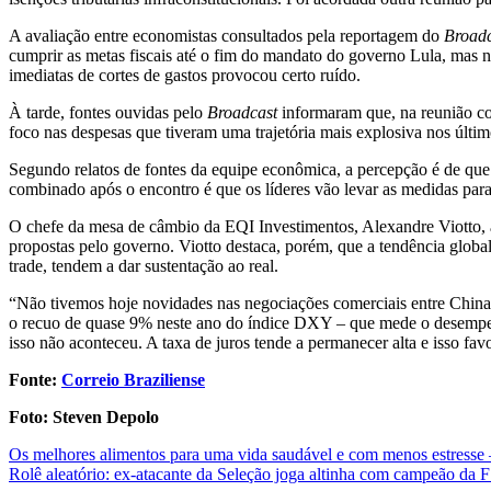
A avaliação entre economistas consultados pela reportagem do
Broadc
cumprir as metas fiscais até o fim do mandato do governo Lula, mas 
imediatas de cortes de gastos provocou certo ruído.
À tarde, fontes ouvidas pelo
Broadcast
informaram que, na reunião co
foco nas despesas que tiveram uma trajetória mais explosiva nos últ
Segundo relatos de fontes da equipe econômica, a percepção é de qu
combinado após o encontro é que os líderes vão levar as medidas para
O chefe da mesa de câmbio da EQI Investimentos, Alexandre Viotto, a
propostas pelo governo. Viotto destaca, porém, que a tendência global
trade, tendem a dar sustentação ao real.
“Não tivemos hoje novidades nas negociações comerciais entre China
o recuo de quase 9% neste ano do índice DXY – que mede o desempenh
isso não aconteceu. A taxa de juros tende a permanecer alta e isso favo
Fonte:
Correio Braziliense
Foto: Steven Depolo
Post
Os melhores alimentos para uma vida saudável e com menos estresse —
Rolê aleatório: ex-atacante da Seleção joga altinha com campeão da
navigation