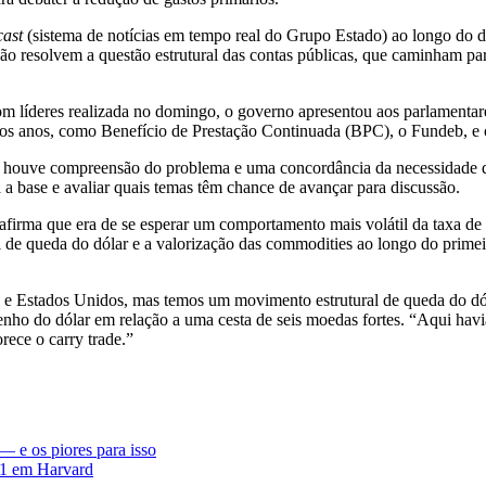
ast
(sistema de notícias em tempo real do Grupo Estado) ao longo do d
não resolvem a questão estrutural das contas públicas, que caminham p
m líderes realizada no domingo, o governo apresentou aos parlamenta
imos anos, como Benefício de Prestação Continuada (BPC), o Fundeb, e
e houve compreensão do problema e uma concordância da necessidade de
 a base e avaliar quais temas têm chance de avançar para discussão.
firma que era de se esperar um comportamento mais volátil da taxa de
 de queda do dólar e a valorização das commodities ao longo do primeiro
 e Estados Unidos, mas temos um movimento estrutural de queda do dóla
o do dólar em relação a uma cesta de seis moedas fortes. “Aqui havi
rece o carry trade.”
 e os piores para isso
 F1 em Harvard