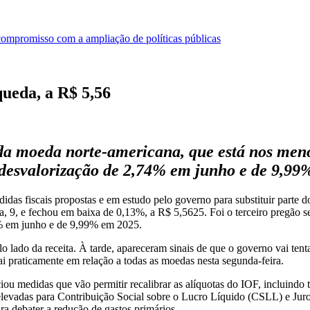
compromisso com a ampliação de políticas públicas
queda, a R$ 5,56
da moeda norte-americana, que está nos menor
desvalorização de 2,74% em junho e de 9,99
medidas fiscais propostas e em estudo pelo governo para substituir part
ira, 9, e fechou em baixa de 0,13%, a R$ 5,5625. Foi o terceiro pregão
74% em junho e de 9,99% em 2025.
 lado da receita. À tarde, apareceram sinais de que o governo vai tenta
ai praticamente em relação a todas as moedas nesta segunda-feira.
 medidas que vão permitir recalibrar as alíquotas do IOF, incluindo tri
 elevadas para Contribuição Social sobre o Lucro Líquido (CSLL) e Juro
ara debater a redução de gastos primários.