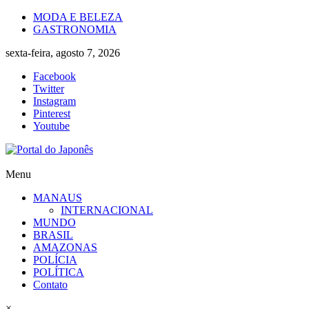
Skip
MODA E BELEZA
to
GASTRONOMIA
content
sexta-feira, agosto 7, 2026
Facebook
Twitter
Instagram
Pinterest
Youtube
Portal
Menu
do
MANAUS
Japonês
INTERNACIONAL
MUNDO
O
BRASIL
Japão
AMAZONAS
mais
POLÍCIA
perto
POLÍTICA
de
Contato
você!
×