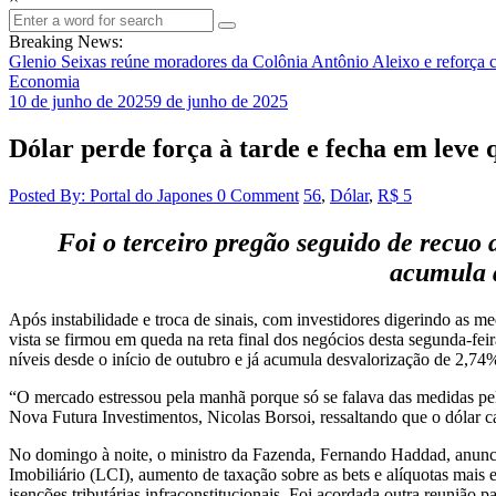
Breaking News:
Glenio Seixas reúne moradores da Colônia Antônio Aleixo e reforça 
Economia
10 de junho de 2025
9 de junho de 2025
Dólar perde força à tarde e fecha em leve 
Posted By: Portal do Japones
0 Comment
56
,
Dólar
,
R$ 5
Foi o terceiro pregão seguido de recuo 
acumula 
Após instabilidade e troca de sinais, com investidores digerindo as 
vista se firmou em queda na reta final dos negócios desta segunda-fe
níveis desde o início de outubro e já acumula desvalorização de 2,
“O mercado estressou pela manhã porque só se falava das medidas pelo
Nova Futura Investimentos, Nicolas Borsoi, ressaltando que o dólar c
No domingo à noite, o ministro da Fazenda, Fernando Haddad, anunciou
Imobiliário (LCI), aumento de taxação sobre as bets e alíquotas mais
isenções tributárias infraconstitucionais. Foi acordada outra reunião p