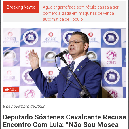
Japão
mais
Breaking News:
Água engarrafada sem rótulo passa a ser
comercializada em máquinas de venda
perto
automática de Tóquio
de
você!
BRASIL
8 de novembro de 2022
Deputado Sóstenes Cavalcante Recusa
Encontro Com Lula: “Não Sou Mosca