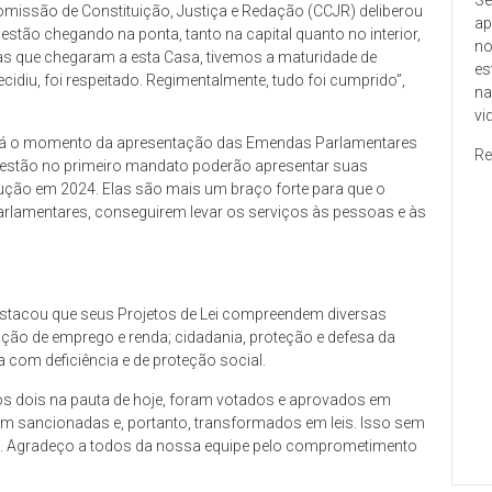
Comissão de Constituição, Justiça e Redação (CCJR) deliberou
ap
stão chegando na ponta, tanto na capital quanto no interior,
no
as que chegaram a esta Casa, tivemos a maturidade de
es
ecidiu, foi respeitado. Regimentalmente, tudo foi cumprido”,
na
vi
erá o momento da apresentação das Emendas Parlamentares
Re
e estão no primeiro mandato poderão apresentar suas
ção em 2024. Elas são mais um braço forte para que o
parlamentares, conseguirem levar os serviços às pessoas e às
stacou que seus Projetos de Lei compreendem diversas
ação de emprego e renda; cidadania, proteção e defesa da
 com deficiência e de proteção social.
s dois na pauta de hoje, foram votados e aprovados em
ram sancionadas e, portanto, transformados em leis. Isso sem
. Agradeço a todos da nossa equipe pelo comprometimento