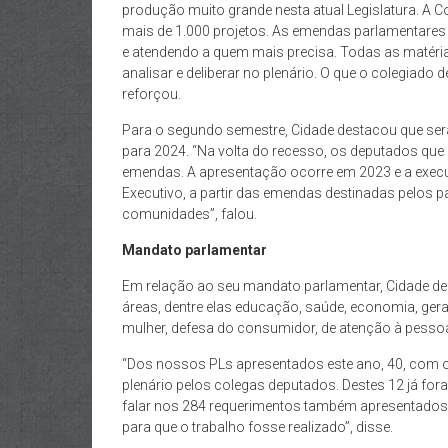
produção muito grande nesta atual Legislatura. A 
mais de 1.000 projetos. As emendas parlamentares e
e atendendo a quem mais precisa. Todas as matéri
analisar e deliberar no plenário. O que o colegiado d
reforçou.
Para o segundo semestre, Cidade destacou que s
para 2024. “Na volta do recesso, os deputados qu
emendas. A apresentação ocorre em 2023 e a execu
Executivo, a partir das emendas destinadas pelos 
comunidades”, falou.
Mandato parlamentar
Em relação ao seu mandato parlamentar, Cidade de
áreas, dentre elas educação, saúde, economia, ger
mulher, defesa do consumidor, de atenção à pessoa
“Dos nossos PLs apresentados este ano, 40, com o
plenário pelos colegas deputados. Destes 12 já fo
falar nos 284 requerimentos também apresentados
para que o trabalho fosse realizado”, disse.