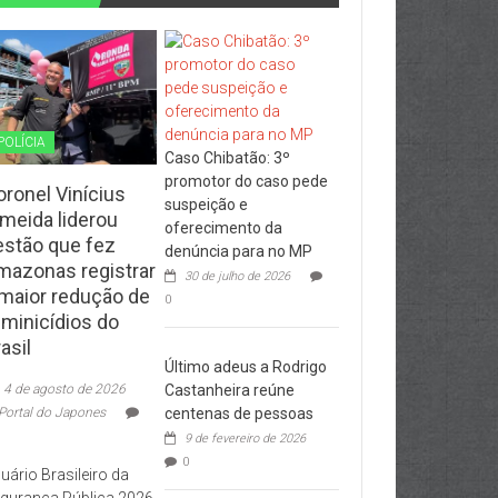
POLÍCIA
Caso Chibatão: 3º
promotor do caso pede
oronel Vinícius
suspeição e
lmeida liderou
oferecimento da
estão que fez
denúncia para no MP
mazonas registrar
30 de julho de 2026
 maior redução de
0
eminicídios do
asil
Último adeus a Rodrigo
4 de agosto de 2026
Castanheira reúne
Portal do Japones
centenas de pessoas
9 de fevereiro de 2026
0
uário Brasileiro da
gurança Pública 2026