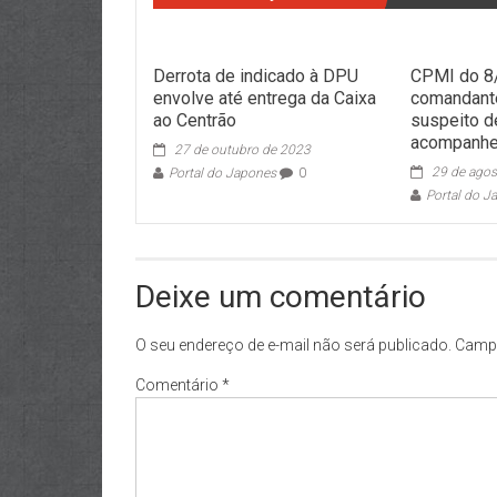
Derrota de indicado à DPU
CPMI do 8
envolve até entrega da Caixa
comandant
ao Centrão
suspeito d
acompanh
27 de outubro de 2023
29 de agos
Portal do Japones
0
Portal do J
Deixe um comentário
O seu endereço de e-mail não será publicado.
Campo
Comentário
*