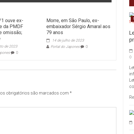
/1 ouve ex-
Morre, em São Paulo, ex-
e da PMDF
embaixador Sérgio Amaral aos
e omissão;
79 anos
L
e
pr
14 de julho de 2023
to de 2023
Portal do Japones
0
apones
0
0
Le
in
Le
co
s obrigatórios são marcados com
*
Re