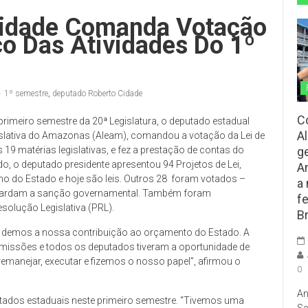
Cidade Comanda Votação
o Das Atividades Do 1º
1º semestre
,
deputado Roberto Cidade
C
rimeiro semestre da 20ª Legislatura, o deputado estadual
A
islativa do Amazonas (Aleam), comandou a votação da Lei de
g
 19 matérias legislativas, e fez a prestação de contas do
o, o deputado presidente apresentou 94 Projetos de Lei,
A
o do Estado e hoje são leis. Outros 28 foram votados –
a
 aguardam a sanção governamental. Também foram
f
solução Legislativa (PRL).
Br
o, demos a nossa contribuição ao orçamento do Estado. A
omissões e todos os deputados tiveram a oportunidade de
 remanejar, executar e fizemos o nosso papel”, afirmou o
0
An
utados estaduais neste primeiro semestre. “Tivemos uma
Se