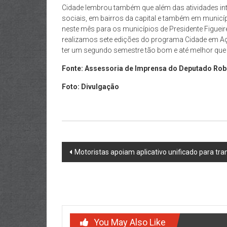
Cidade lembrou também que além das atividades int
sociais, em bairros da capital e também em muni
neste mês para os municípios de Presidente Figueir
realizamos sete edições do programa Cidade em Açã
ter um segundo semestre tão bom e até melhor que es
Fonte: Assessoria de Imprensa do Deputado Rob
Foto: Divulgação
Post
Motoristas apoiam aplicativo unificado para t
navigation
You May Also Like