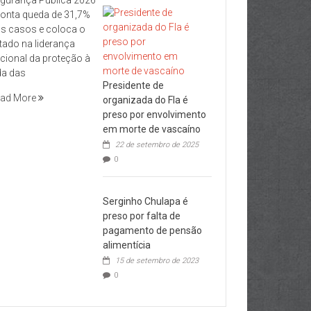
onta queda de 31,7%
s casos e coloca o
tado na liderança
cional da proteção à
da das
Presidente de
ad More
organizada do Fla é
preso por envolvimento
em morte de vascaíno
22 de setembro de 2025
0
Serginho Chulapa é
preso por falta de
pagamento de pensão
alimentícia
15 de setembro de 2023
0