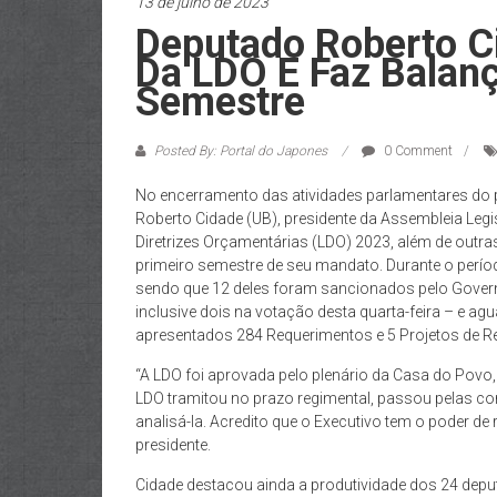
13 de julho de 2023
Deputado Roberto 
Da LDO E Faz Balanç
Semestre
Posted By: Portal do Japones
0 Comment
No encerramento das atividades parlamentares do p
Roberto Cidade (UB), presidente da Assembleia Leg
Diretrizes Orçamentárias (LDO) 2023, além de outras
primeiro semestre de seu mandato. Durante o períod
sendo que 12 deles foram sancionados pelo Govern
inclusive dois na votação desta quarta-feira – e
apresentados 284 Requerimentos e 5 Projetos de Re
“A LDO foi aprovada pelo plenário da Casa do Pov
LDO tramitou no prazo regimental, passou pelas c
analisá-la. Acredito que o Executivo tem o poder de
presidente.
Cidade destacou ainda a produtividade dos 24 dep