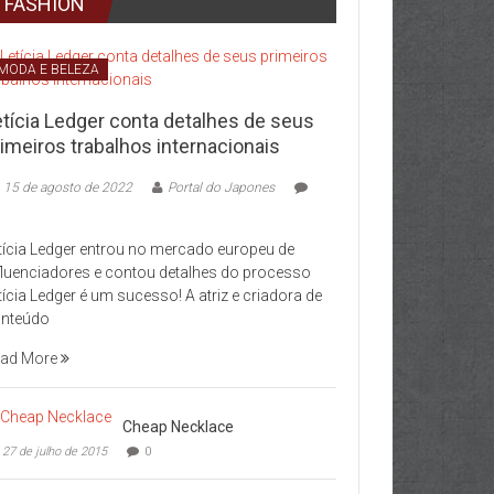
FASHION
MODA E BELEZA
etícia Ledger conta detalhes de seus
imeiros trabalhos internacionais
15 de agosto de 2022
Portal do Japones
tícia Ledger entrou no mercado europeu de
fluenciadores e contou detalhes do processo
tícia Ledger é um sucesso! A atriz e criadora de
nteúdo
ad More
Cheap Necklace
27 de julho de 2015
0