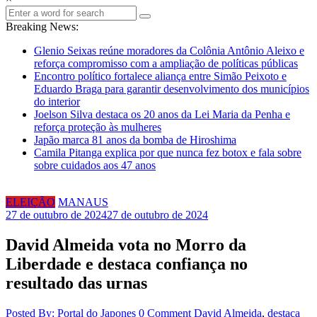
Breaking News:
Glenio Seixas reúne moradores da Colônia Antônio Aleixo e
reforça compromisso com a ampliação de políticas públicas
Encontro político fortalece aliança entre Simão Peixoto e
Eduardo Braga para garantir desenvolvimento dos municípios
do interior
Joelson Silva destaca os 20 anos da Lei Maria da Penha e
reforça proteção às mulheres
Japão marca 81 anos da bomba de Hiroshima
Camila Pitanga explica por que nunca fez botox e fala sobre
sobre cuidados aos 47 anos
ELEIÇÃO
MANAUS
27 de outubro de 2024
27 de outubro de 2024
David Almeida vota no Morro da
Liberdade e destaca confiança no
resultado das urnas
Posted By: Portal do Japones
0 Comment
David Almeida
,
destaca