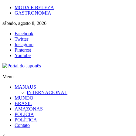
Skip
MODA E BELEZA
to
GASTRONOMIA
content
sábado, agosto 8, 2026
Facebook
Twitter
Instagram
Pinterest
Youtube
Portal
Menu
do
MANAUS
Japonês
INTERNACIONAL
MUNDO
O
BRASIL
Japão
AMAZONAS
mais
POLÍCIA
perto
POLÍTICA
de
Contato
você!
×