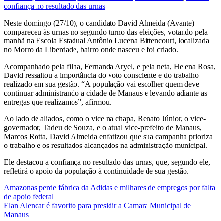
confiança no resultado das urnas
Neste domingo (27/10), o candidato David Almeida (Avante)
compareceu às urnas no segundo turno das eleições, votando pela
manhã na Escola Estadual Antônio Lucena Bittencourt, localizada
no Morro da Liberdade, bairro onde nasceu e foi criado.
Acompanhado pela filha, Fernanda Aryel, e pela neta, Helena Rosa,
David ressaltou a importância do voto consciente e do trabalho
realizado em sua gestão. “A população vai escolher quem deve
continuar administrando a cidade de Manaus e levando adiante as
entregas que realizamos”, afirmou.
Ao lado de aliados, como o vice na chapa, Renato Júnior, o vice-
governador, Tadeu de Souza, e o atual vice-prefeito de Manaus,
Marcos Rotta, David Almeida enfatizou que sua campanha prioriza
o trabalho e os resultados alcançados na administração municipal.
Ele destacou a confiança no resultado das urnas, que, segundo ele,
refletirá o apoio da população à continuidade de sua gestão.
Post
Amazonas perde fábrica da Adidas e milhares de empregos por falta
de apoio federal
navigation
Elan Alencar é favorito para presidir a Camara Municipal de
Manaus