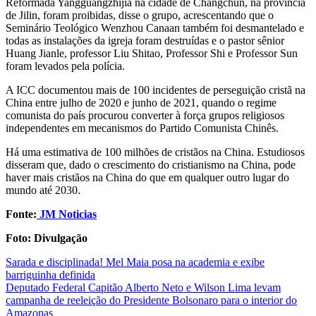
Reformada Yangguangzhijia na cidade de Changchun, na província
de Jilin, foram proibidas, disse o grupo, acrescentando que o
Seminário Teológico Wenzhou Canaan também foi desmantelado e
todas as instalações da igreja foram destruídas e o pastor sênior
Huang Jianle, professor Liu Shitao, Professor Shi e Professor Sun
foram levados pela polícia.
A ICC documentou mais de 100 incidentes de perseguição cristã na
China entre julho de 2020 e junho de 2021, quando o regime
comunista do país procurou converter à força grupos religiosos
independentes em mecanismos do Partido Comunista Chinês.
Há uma estimativa de 100 milhões de cristãos na China. Estudiosos
disseram que, dado o crescimento do cristianismo na China, pode
haver mais cristãos na China do que em qualquer outro lugar do
mundo até 2030.
Fonte:
JM Noticias
Foto: Divulgação
Post
Sarada e disciplinada! Mel Maia posa na academia e exibe
barriguinha definida
navigation
Deputado Federal Capitão Alberto Neto e Wilson Lima levam
campanha de reeleição do Presidente Bolsonaro para o interior do
Amazonas