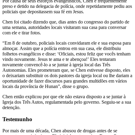
Por causa de seus esforços evangelísticos, Chen é frequentemente
preso e detido na delegacia de polícia, onde repetidamente pediu aos
policiais que depositassem sua fé em Jesus.
Chen foi citado dizendo que, dias antes do congresso do partido de
uma semana, autoridades locais visitaram sua casa para conversar
com ele e tirar fotos.
“Em 8 de outubro, policiais locais convidaram ele e sua esposa para
almoçar. Assim que a polícia entrou em sua casa, ele distribuiu
folhetos evangélicos e disse: ‘Oficiais, estou feliz que vocês tenham
vindo novamente. Jesus te ama e te abençoa!’ Eles tentaram
novamente convencê-lo a se juntar à igreja local das Três
Autonomias. Eles prometeram que, se Chen estivesse disposto, eles
o deixariam substituir os dois pastores da igreja local ou lhe dariam a
oportunidade de fazer discursos para grandes multidões em vários
locais da província de Hunan”, disse o grupo.
Chen então explicou por que ele não estava disposto a se juntar à
Igreja dos Três Autos, regulamentada pelo governo. Seguiu-se a sua
detenção.
Testemunho
Por mais de uma década, Chen abusou de drogas antes de se