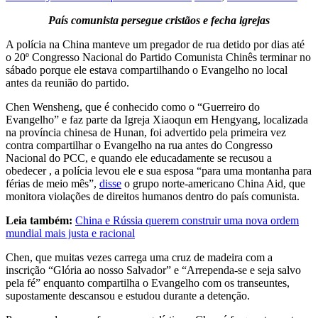
País comunista persegue cristãos e fecha igrejas
A polícia na China manteve um pregador de rua detido por dias até
o 20º Congresso Nacional do Partido Comunista Chinês terminar no
sábado porque ele estava compartilhando o Evangelho no local
antes da reunião do partido.
Chen Wensheng, que é conhecido como o “Guerreiro do
Evangelho” e faz parte da Igreja Xiaoqun em Hengyang, localizada
na província chinesa de Hunan, foi advertido pela primeira vez
contra compartilhar o Evangelho na rua antes do Congresso
Nacional do PCC, e quando ele educadamente se recusou a
obedecer , a polícia levou ele e sua esposa “para uma montanha para
férias de meio mês”,
disse
o grupo norte-americano China Aid, que
monitora violações de direitos humanos dentro do país comunista.
Leia também:
China e Rússia querem construir uma nova ordem
mundial mais justa e racional
Chen, que muitas vezes carrega uma cruz de madeira com a
inscrição “Glória ao nosso Salvador” e “Arrependa-se e seja salvo
pela fé” enquanto compartilha o Evangelho com os transeuntes,
supostamente descansou e estudou durante a detenção.