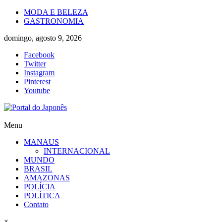
Skip
MODA E BELEZA
to
GASTRONOMIA
content
domingo, agosto 9, 2026
Facebook
Twitter
Instagram
Pinterest
Youtube
Portal
Menu
do
MANAUS
Japonês
INTERNACIONAL
MUNDO
O
BRASIL
Japão
AMAZONAS
mais
POLÍCIA
perto
POLÍTICA
de
Contato
você!
×