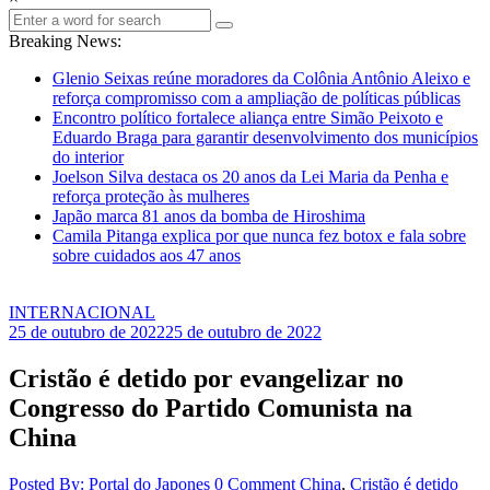
Breaking News:
Glenio Seixas reúne moradores da Colônia Antônio Aleixo e
reforça compromisso com a ampliação de políticas públicas
Encontro político fortalece aliança entre Simão Peixoto e
Eduardo Braga para garantir desenvolvimento dos municípios
do interior
Joelson Silva destaca os 20 anos da Lei Maria da Penha e
reforça proteção às mulheres
Japão marca 81 anos da bomba de Hiroshima
Camila Pitanga explica por que nunca fez botox e fala sobre
sobre cuidados aos 47 anos
INTERNACIONAL
25 de outubro de 2022
25 de outubro de 2022
Cristão é detido por evangelizar no
Congresso do Partido Comunista na
China
Posted By: Portal do Japones
0 Comment
China
,
Cristão é detido