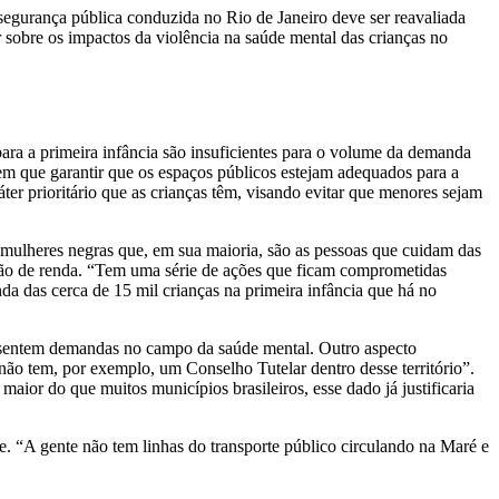
segurança pública conduzida no Rio de Janeiro deve ser reavaliada
 sobre os impactos da violência na saúde mental das crianças no
para a primeira infância são insuficientes para o volume da demanda
 tem que garantir que os espaços públicos estejam adequados para a
er prioritário que as crianças têm, visando evitar que menores sejam
 mulheres negras que, em sua maioria, são as pessoas que cuidam das
ração de renda. “Tem uma série de ações que ficam comprometidas
a das cerca de 15 mil crianças na primeira infância que há no
resentem demandas no campo da saúde mental. Outro aspecto
não tem, por exemplo, um Conselho Tutelar dentro desse território”.
aior do que muitos municípios brasileiros, esse dado já justificaria
te. “A gente não tem linhas do transporte público circulando na Maré e