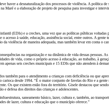
e haver a desnaturalização dos processos de violência. A política de 
a Maré e a elaboração de projeto de pesquisa para investigar e intervir
fantil (EDIs) e a creches, uma vez que as políticas públicas voltadas 
e o acesso à saúde, educação, assistência social, entre outros. A gente
ão da violência de maneira adequada, mas também levar em conta o carát
onsequências na organização e na dinâmica de vida dessas pessoas. As
ilidades de vida, como o próprio acesso à educação, ao trabalho, à ge
tem apenas seis creches municipais e 15 EDIs que não atendem à demand
ados também para o atendimento a crianças com deficiência ou que ap
o carioca desde 1994. “É o maior conjunto de favelas do Rio e a gente 
te. Os que existem estão fora do território. Gisele destacou que sendo m
o e defesa dos direitos das crianças e adolescentes.
fraestrutura, saneamento básico, lazer, cultura e, também, ao transpor
ades de lazer, cultura e educação que o município oferece.”