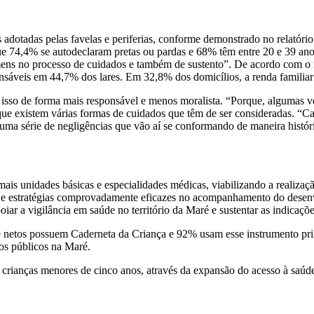
 adotadas pelas favelas e periferias, conforme demonstrado no relatór
e 74,4% se autodeclaram pretas ou pardas e 68% têm entre 20 e 39 anos
ens no processo de cuidados e também de sustento”. De acordo com o re
sáveis em 44,7% dos lares. Em 32,8% dos domicílios, a renda familiar
isso de forma mais responsável e menos moralista. “Porque, algumas ve
e existem várias formas de cuidados que têm de ser consideradas. “Cab
ma série de negligências que vão aí se conformando de maneira históri
is unidades básicas e especialidades médicas, viabilizando a realizaçã
 e estratégias comprovadamente eficazes no acompanhamento do desenvol
oiar a vigilância em saúde no território da Maré e sustentar as indicaçõ
e netos possuem Caderneta da Criança e 92% usam esse instrumento prin
tos públicos na Maré.
e crianças menores de cinco anos, através da expansão do acesso à saú