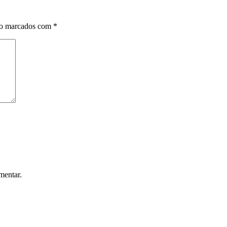
ão marcados com
*
mentar.