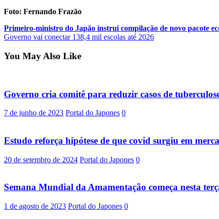
Foto: Fernando Frazão
Post
Primeiro-ministro do Japão instrui compilação de novo pacote e
Governo vai conectar 138,4 mil escolas até 2026
navigation
You May Also Like
Governo cria comitê para reduzir casos de tuberculos
7 de junho de 2023
Portal do Japones
0
Estudo reforça hipótese de que covid surgiu em merc
20 de setembro de 2024
Portal do Japones
0
Semana Mundial da Amamentação começa nesta terça
1 de agosto de 2023
Portal do Japones
0