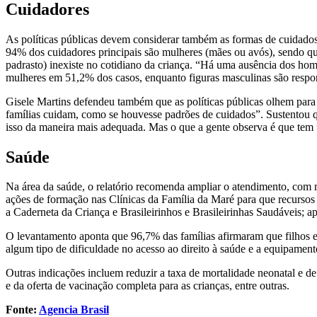
Cuidadores
As políticas públicas devem considerar também as formas de cuidados
94% dos cuidadores principais são mulheres (mães ou avós), sendo qu
padrasto) inexiste no cotidiano da criança. “Há uma ausência dos hom
mulheres em 51,2% dos casos, enquanto figuras masculinas são respon
Gisele Martins defendeu também que as políticas públicas olhem para 
famílias cuidam, como se houvesse padrões de cuidados”. Sustentou qu
isso da maneira mais adequada. Mas o que a gente observa é que tem u
Saúde
Na área da saúde, o relatório recomenda ampliar o atendimento, com ma
ações de formação nas Clínicas da Família da Maré para que recursos
a Caderneta da Criança e Brasileirinhos e Brasileirinhas Saudáveis; ap
O levantamento aponta que 96,7% das famílias afirmaram que filhos 
algum tipo de dificuldade no acesso ao direito à saúde e a equipamen
Outras indicações incluem reduzir a taxa de mortalidade neonatal e d
e da oferta de vacinação completa para as crianças, entre outras.
Fonte:
Agencia Brasil