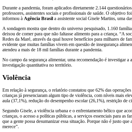
Durante a pandemia, foram aplicados diretamente 2.144 questionários à
professores, assistentes sociais e profissionais de saúde. O objetivo 
informou à
Agência Brasil
a assistente social Gisele Martins, uma 
A sondagem mostra que dentro do universo pesquisado, 1.160 famílias
deixou de comer para que não faltasse alimento para a criança. “A so
Redes da Maré, através da qual houve benefícios para milhares de fam
evidente que muitas famílias vivem em questão de insegurança alimen
atendeu a mais de 18 mil famílias durante a pandemia.
No campo da segurança alimentar, uma recomendação é investigar a al
investigação quantitativa no território.
Violência
Em relação à segurança, o relatório constatou que 62% das operações 
crianças já presenciaram algum tipo de violência, com níveis mais e
aula (37,1%), redução do desempenho escolar (26,1%), restrição de ci
Segundo Gisele, a violência urbana e o enfrentamento bélico que acon
crianças, o acesso a políticas públicas, a serviços essenciais para as f
que a gente possa desumanizar essa situação. Porque não é justo que 
merece”.