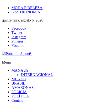
Skip
MODA E BELEZA
to
GASTRONOMIA
content
quinta-feira, agosto 6, 2026
Facebook
Twitter
Instagram
Pinterest
Youtube
Portal
Menu
do
MANAUS
Japonês
INTERNACIONAL
MUNDO
O
BRASIL
Japão
AMAZONAS
mais
POLÍCIA
perto
POLÍTICA
de
Contato
você!