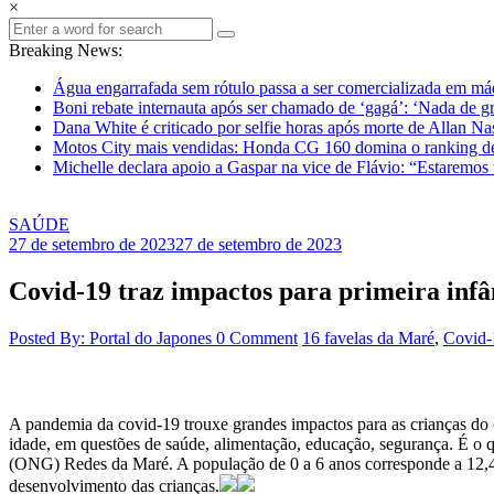
×
Breaking News:
Água engarrafada sem rótulo passa a ser comercializada em m
Boni rebate internauta após ser chamado de ‘gagá’: ‘Nada de gr
Dana White é criticado por selfie horas após morte de Allan N
Motos City mais vendidas: Honda CG 160 domina o ranking d
Michelle declara apoio a Gaspar na vice de Flávio: “Estaremos
SAÚDE
27 de setembro de 2023
27 de setembro de 2023
Covid-19 traz impactos para primeira infâ
Posted By: Portal do Japones
0 Comment
16 favelas da Maré
,
Covid-
A pandemia da covid-19 trouxe grandes impactos para as crianças do 
idade, em questões de saúde, alimentação, educação, segurança. É o q
(ONG) Redes da Maré. A população de 0 a 6 anos corresponde a 12,4% 
desenvolvimento das crianças.