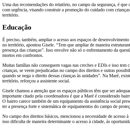
Uma das recomendações do relatório, no campo da segurança, é que dev
com urgência, visando construir a promoção do cuidado com crianças n
território.
Educação
É preciso, também, ampliar o acesso aos espaços de desenvolvimento in
no território, apontou Gisele. “Tem que ampliar de maneira estruturant
presença das crianças”. Isso envolve não só o enfrentamento da quest
mortos em confrontos.
Muitas famílias não conseguem vagas nas creches e EDIs e isso tem c
crianças, se veem prejudicadas no campo dos direitos e outras possib
quando se nega o direito dessas crianças às unidades”. Na Maré, exis
território, reforçou a assistente social.
Gisele chamou a atenção que os espaços públicos têm que ser adequ
importante citado pela coordenadora é que a Maré é considerado bairr
O bairro carece também de um equipamento da assistência social presen
ter a presença forte e sistemática de equipamentos do campo de proteçã
No campo dos direitos básicos, mencionou a necessidade de acesso à in
isso dificulta de maneira determinante o acesso à cidade, às oportunid