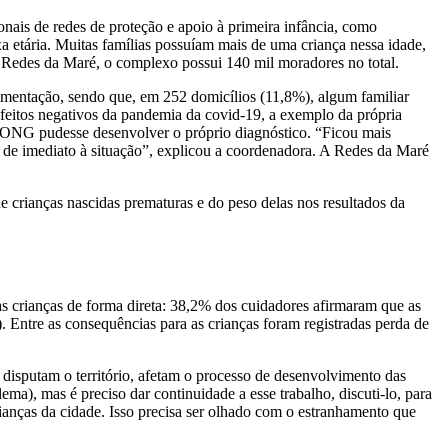
onais de redes de proteção e apoio à primeira infância, como
ixa etária. Muitas famílias possuíam mais de uma criança nessa idade,
 Redes da Maré, o complexo possui 140 mil moradores no total.
imentação, sendo que, em 252 domicílios (11,8%), algum familiar
efeitos negativos da pandemia da covid-19, a exemplo da própria
 a ONG pudesse desenvolver o próprio diagnóstico. “Ficou mais
m de imediato à situação”, explicou a coordenadora. A Redes da Maré
 crianças nascidas prematuras e do peso delas nos resultados da
as crianças de forma direta: 38,2% dos cuidadores afirmaram que as
 Entre as consequências para as crianças foram registradas perda de
 disputam o território, afetam o processo de desenvolvimento das
blema), mas é preciso dar continuidade a esse trabalho, discuti-lo, para
ianças da cidade. Isso precisa ser olhado com o estranhamento que