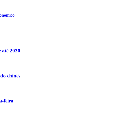
conômico
e até 2030
ado chinês
-feira