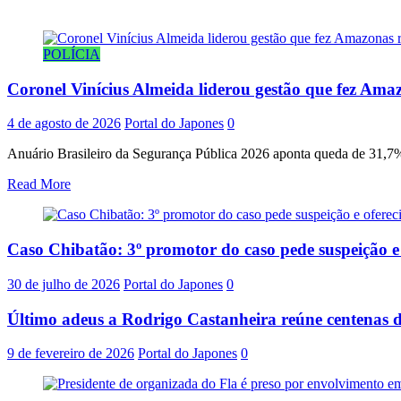
POLÍCIA
Coronel Vinícius Almeida liderou gestão que fez Amaz
4 de agosto de 2026
Portal do Japones
0
Anuário Brasileiro da Segurança Pública 2026 aponta queda de 31,7% 
Read More
Caso Chibatão: 3º promotor do caso pede suspeição 
30 de julho de 2026
Portal do Japones
0
Último adeus a Rodrigo Castanheira reúne centenas d
9 de fevereiro de 2026
Portal do Japones
0