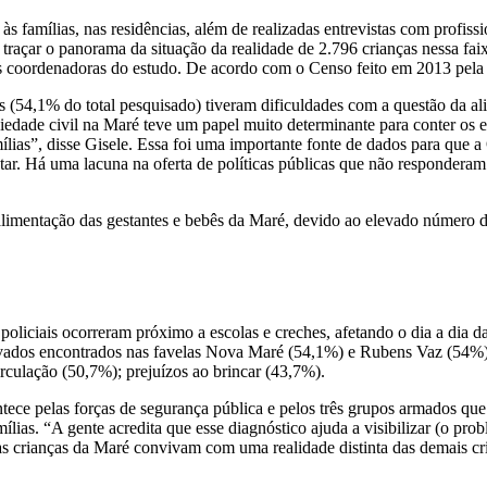
s famílias, nas residências, além de realizadas entrevistas com profissi
foi traçar o panorama da situação da realidade de 2.796 crianças nessa fa
das coordenadoras do estudo. De acordo com o Censo feito em 2013 pela
 (54,1% do total pesquisado) tiveram dificuldades com a questão da al
ciedade civil na Maré teve um papel muito determinante para conter os 
ílias”, disse Gisele. Essa foi uma importante fonte de dados para que
tar. Há uma lacuna na oferta de políticas públicas que não respondera
imentação das gestantes e bebês da Maré, devido ao elevado número de
policiais ocorreram próximo a escolas e creches, afetando o dia a dia d
levados encontrados nas favelas Nova Maré (54,1%) e Rubens Vaz (54%).
rculação (50,7%); prejuízos ao brincar (43,7%).
tece pelas forças de segurança pública e pelos três grupos armados que
amílias. “A gente acredita que esse diagnóstico ajuda a visibilizar (o pro
as crianças da Maré convivam com uma realidade distinta das demais cr