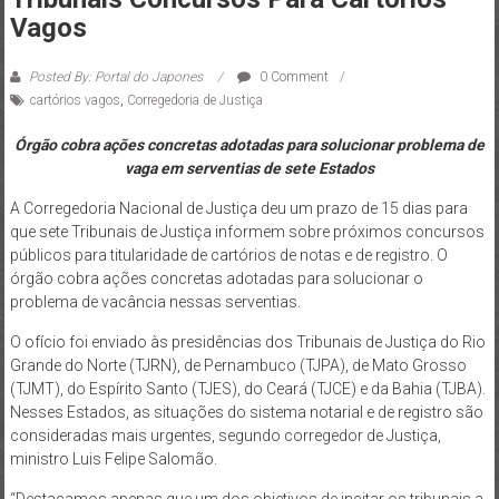
Vagos
Posted By: Portal do Japones
0 Comment
cartórios vagos
,
Corregedoria de Justiça
Órgão cobra ações concretas adotadas para solucionar problema de
vaga em serventias de sete Estados
A Corregedoria Nacional de Justiça deu um prazo de 15 dias para
que sete Tribunais de Justiça informem sobre próximos concursos
públicos para titularidade de cartórios de notas e de registro. O
órgão cobra ações concretas adotadas para solucionar o
problema de vacância nessas serventias.
O ofício foi enviado às presidências dos Tribunais de Justiça do Rio
Grande do Norte (TJRN), de Pernambuco (TJPA), de Mato Grosso
(TJMT), do Espírito Santo (TJES), do Ceará (TJCE) e da Bahia (TJBA).
Nesses Estados, as situações do sistema notarial e de registro são
consideradas mais urgentes, segundo corregedor de Justiça,
ministro Luis Felipe Salomão.
“Destacamos apenas que um dos objetivos de incitar os tribunais a