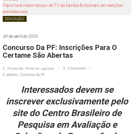
você!
Flávio terá maior tempo de TV da família Bolsonaro em eleições
presidenciais
EDUCAÇÃO
30 de abril de 2025
Concurso Da PF: Inscrições Para O
Certame São Abertas
Posted By: Portal do Japones
0 Comment
abertas
,
Concurso da PF
Interessados devem se
inscrever exclusivamente pelo
site do Centro Brasileiro de
Pesquisa em Avaliação e