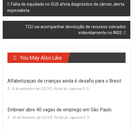
Post
Falta de equidade no SUS afeta diagnóstico de câncer, alerta
especialista
navigation
TCU vai acompanhar devolução de recursos cobrados
indevidamente no INSS
You May Also Like
Alfabetizaçao de crianças ainda é desafio para o Brasil
8 de setembro de 2023
Portal do Japones
0
Embraer abre 40 vagas de emprego em São Paulo
20 de fevereiro de 2025
Portal do Japones
0