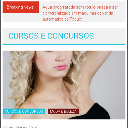
Japão
mais
Breaking News:
Água engarrafada sem rótulo passa a ser
comercializada em máquinas de venda
perto
automática de Tóquio
de
você!
CURSOS E CONCURSOS
CURSOS E CONCURSOS
MODA E BELEZA
27 de julho de 2015