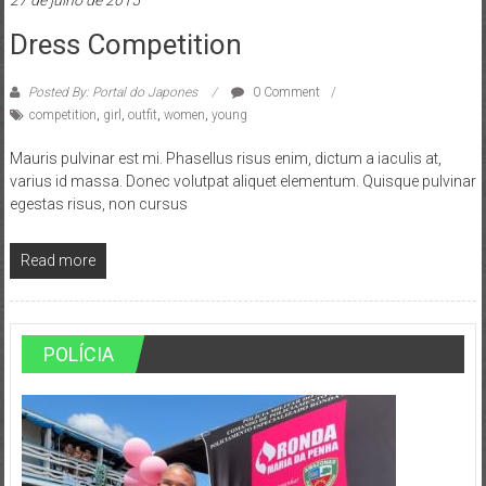
Dress Competition
Posted By: Portal do Japones
0 Comment
competition
,
girl
,
outfit
,
women
,
young
Mauris pulvinar est mi. Phasellus risus enim, dictum a iaculis at,
varius id massa. Donec volutpat aliquet elementum. Quisque pulvinar
egestas risus, non cursus
Read more
POLÍCIA