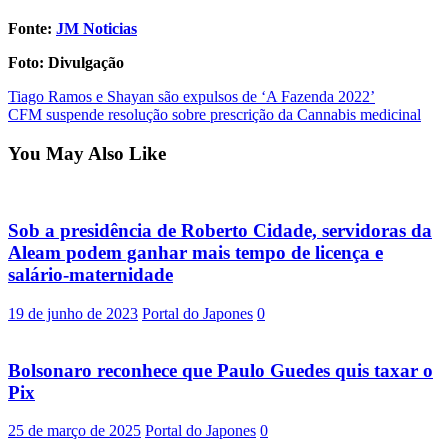
Fonte:
JM Noticias
Foto: Divulgação
Post
Tiago Ramos e Shayan são expulsos de ‘A Fazenda 2022’
CFM suspende resolução sobre prescrição da Cannabis medicinal
navigation
You May Also Like
Sob a presidência de Roberto Cidade, servidoras da
Aleam podem ganhar mais tempo de licença e
salário-maternidade
19 de junho de 2023
Portal do Japones
0
Bolsonaro reconhece que Paulo Guedes quis taxar o
Pix
25 de março de 2025
Portal do Japones
0