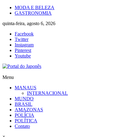
Skip
MODA E BELEZA
to
GASTRONOMIA
content
quinta-feira, agosto 6, 2026
Facebook
Twitter
Instagram
Pinterest
Youtube
Portal
Menu
do
MANAUS
Japonês
INTERNACIONAL
MUNDO
O
BRASIL
Japão
AMAZONAS
mais
POLÍCIA
perto
POLÍTICA
de
Contato
você!
×