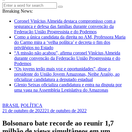
Breaking News:
Coronel Vinícius Almeida destaca compromisso com a
segurança e defesa das famílias durante convenção da
Federação União Progressista e do Podemos
Como a única candidata da direita no AM, Professora Maria
do Carmo mira a ‘velha política’ e decreta o fim dos
privilégios no Estado
“A missão não acabou”, afirma coronel Vinícius Almeida
durante convenção da Federação União Progressista e do
Podemos
“Os jovens terão mais voz e oportunidades”, disse o
presidente do União Jovem Amazonas, Neibe Araújo, ao
oficializar candidatura a deputado estadual
Glenio Seixas oficializa candidatura e entra na disputa por
uma vaga na Assembleia Legislativa do Amazonas
BRASIL
POLÍTICA
21 de outubro de 2022
21 de outubro de 2022
Bolsonaro bate recorde ao reunir 1,7
milhão de views simultâneos em um