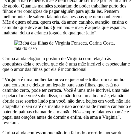
“Virginia não é menos mãe e nem deixa de ser mãe por ter uma rede
de apoio. Quantas mamães gostariam de poder trabalhar perto dos
filhos e ter condições de pagar alguém para ajuda-las. Pensem
melhor antes de saírem falando das pessoas que nem conhecem.
Mãe é quem educa, quem cria, dá amor, carinho, atenção, ensina o
caminho que deve andar. Quem não é mãe, é aquela que espanca,
maltrata, deixa a criança jogada de qualquer jeito”.
Carina ainda elogiou a postura de Virginia com relação às
conquistas dela e revelou que ela é uma mãe incrível e espetacular e
que o amor das filhas por ela é incondicional.
“Virginia é uma mulher tão nova e que soube trilhar um caminho
para construir e deixar um legado para suas filhas, que está no
caminho certo, pode ter certeza. Você é uma mãe incrível, uma mãe
espetacular e você sabe disso, se não fosse uma boa mãe, ela não
abriria esse sorriso lindo pra você, não dava beijos em você, não iria
atrapalhar o seu café da manhã e não acordaria de manhã cantando e
batendo palmas chamando a mamãe. Nós sempre falamos mamãe e
papai nas orações antes de dormir e enfim, ela ama a Virginia”,
revelou..
Carina ainda confessou que não iria falar do ocorrido, apesar de