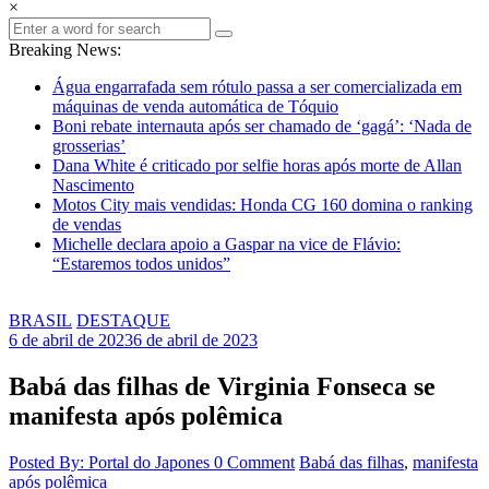
×
Breaking News:
Água engarrafada sem rótulo passa a ser comercializada em
máquinas de venda automática de Tóquio
Boni rebate internauta após ser chamado de ‘gagá’: ‘Nada de
grosserias’
Dana White é criticado por selfie horas após morte de Allan
Nascimento
Motos City mais vendidas: Honda CG 160 domina o ranking
de vendas
Michelle declara apoio a Gaspar na vice de Flávio:
“Estaremos todos unidos”
BRASIL
DESTAQUE
6 de abril de 2023
6 de abril de 2023
Babá das filhas de Virginia Fonseca se
manifesta após polêmica
Posted By: Portal do Japones
0 Comment
Babá das filhas
,
manifesta
após polêmica