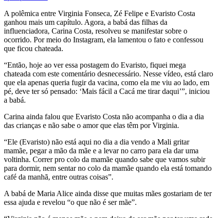
A polêmica entre Virginia Fonseca, Zé Felipe e Evaristo Costa
ganhou mais um capítulo. Agora, a babá das filhas da
influenciadora, Carina Costa, resolveu se manifestar sobre o
ocorrido. Por meio do Instagram, ela lamentou o fato e confessou
que ficou chateada.
“Então, hoje ao ver essa postagem do Evaristo, fiquei mega
chateada com este comentário desnecessário. Nesse vídeo, está claro
que ela apenas queria fugir da vacina, como ela me viu ao lado, em
pé, deve ter só pensado: ‘Mais fácil a Cacá me tirar daqui’”, iniciou
a babá.
Carina ainda falou que Evaristo Costa não acompanha o dia a dia
das crianças e não sabe o amor que elas têm por Virginia.
“Ele (Evaristo) não está aqui no dia a dia vendo a Mali gritar
mamãe, pegar a mão da mãe e a levar no carro para ela dar uma
voltinha. Correr pro colo da mamãe quando sabe que vamos subir
para dormir, nem sentar no colo da mamãe quando ela está tomando
café da manhã, entre outras coisas”.
A babá de Maria Alice ainda disse que muitas mães gostariam de ter
essa ajuda e revelou “o que não é ser mãe”.