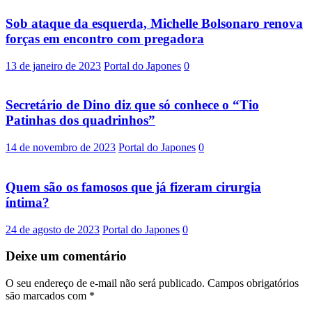
Sob ataque da esquerda, Michelle Bolsonaro renova
forças em encontro com pregadora
13 de janeiro de 2023
Portal do Japones
0
Secretário de Dino diz que só conhece o “Tio
Patinhas dos quadrinhos”
14 de novembro de 2023
Portal do Japones
0
Quem são os famosos que já fizeram cirurgia
íntima?
24 de agosto de 2023
Portal do Japones
0
Deixe um comentário
O seu endereço de e-mail não será publicado.
Campos obrigatórios
são marcados com
*