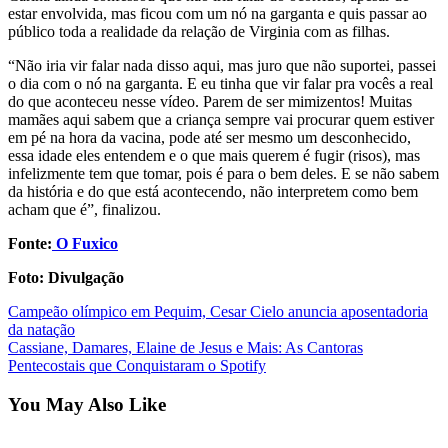
estar envolvida, mas ficou com um nó na garganta e quis passar ao
público toda a realidade da relação de Virginia com as filhas.
“Não iria vir falar nada disso aqui, mas juro que não suportei, passei
o dia com o nó na garganta. E eu tinha que vir falar pra vocês a real
do que aconteceu nesse vídeo. Parem de ser mimizentos! Muitas
mamães aqui sabem que a criança sempre vai procurar quem estiver
em pé na hora da vacina, pode até ser mesmo um desconhecido,
essa idade eles entendem e o que mais querem é fugir (risos), mas
infelizmente tem que tomar, pois é para o bem deles. E se não sabem
da história e do que está acontecendo, não interpretem como bem
acham que é”, finalizou.
Fonte:
O Fuxico
Foto: Divulgação
Post
Campeão olímpico em Pequim, Cesar Cielo anuncia aposentadoria
da natação
navigation
Cassiane, Damares, Elaine de Jesus e Mais: As Cantoras
Pentecostais que Conquistaram o Spotify
You May Also Like