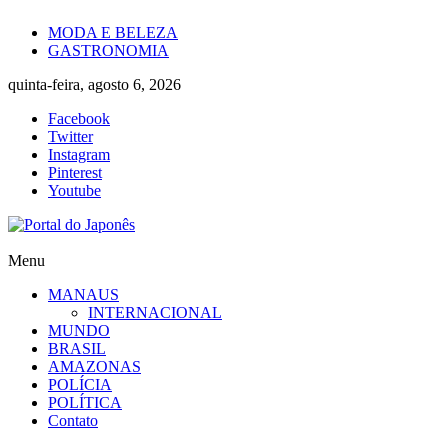
Skip
MODA E BELEZA
to
GASTRONOMIA
content
quinta-feira, agosto 6, 2026
Facebook
Twitter
Instagram
Pinterest
Youtube
Portal
Menu
do
MANAUS
Japonês
INTERNACIONAL
MUNDO
O
BRASIL
Japão
AMAZONAS
mais
POLÍCIA
perto
POLÍTICA
de
Contato
você!