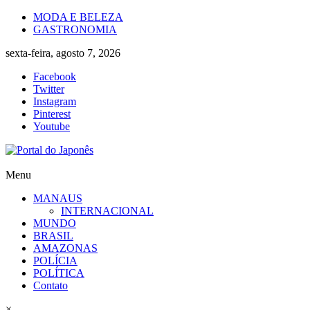
Skip
MODA E BELEZA
to
GASTRONOMIA
content
sexta-feira, agosto 7, 2026
Facebook
Twitter
Instagram
Pinterest
Youtube
Portal
Menu
do
MANAUS
Japonês
INTERNACIONAL
MUNDO
O
BRASIL
Japão
AMAZONAS
mais
POLÍCIA
perto
POLÍTICA
de
Contato
você!
×