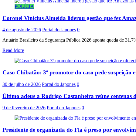
POLÍCIA
Coronel Vinícius Almeida liderou gestão que fez Amaz
4 de agosto de 2026
Portal do Japones
0
Anuário Brasileiro da Segurança Pública 2026 aponta queda de 31,7% 
Read More
Caso Chibatão: 3º promotor do caso pede suspeição 
30 de julho de 2026
Portal do Japones
0
Último adeus a Rodrigo Castanheira reúne centenas d
9 de fevereiro de 2026
Portal do Japones
0
Presidente de organizada do Fla é preso por envolvi