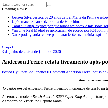
Breaking News:
Joelson Silva destaca os 20 anos da Lei Maria da Penha e refor
Japão marca 81 anos da bomba de Hiroshima
Camila Pitanga explica por que nunca fez botox e fala sobre so
Vini Jr. e Real Madrid se aproximam de acordo por R$150 mi, 
Nariz pode guardar chave para tratar lesões na medula espinhal
Gospel
3 de junho de 2026
2 de junho de 2026
Anderson Freire relata livramento após p
Posted By: Portal do Japones
0 Comment
Anderson Freire
,
pouso de 
Aeronave precisou
O cantor gospel Anderson Freire vivenciou momentos de tensão na t
A aeronave modelo
Beech Aircraft B200 Super King Air
, que transpo
Aeroporto de Vitória, no Espírito Santo.