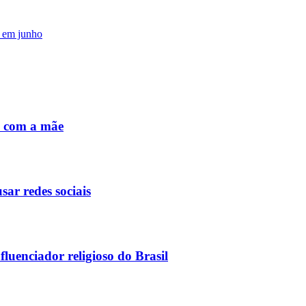
s em junho
o com a mãe
sar redes sociais
luenciador religioso do Brasil