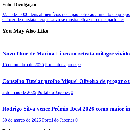
Foto: Divulgação
Post
Mais de 1.000 itens alimentícios no Japão sofrerão aumento de preço
Câncer de próstata: terapia-alvo se mostra eficaz em mais pacientes
navigation
You May Also Like
Novo filme de Marina Liberato retrata milagre vivid
15 de outubro de 2025
Portal do Japones
0
Conselho Tutelar proíbe Miguel Oliveira de pregar e u
2 de maio de 2025
Portal do Japones
0
Rodrigo Silva vence Prêmio Ibest 2026 como maior inf
30 de março de 2026
Portal do Japones
0