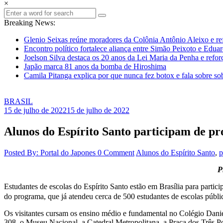
×
Breaking News:
Glenio Seixas reúne moradores da Colônia Antônio Aleixo e re
Encontro político fortalece aliança entre Simão Peixoto e Edua
Joelson Silva destaca os 20 anos da Lei Maria da Penha e refor
Japão marca 81 anos da bomba de Hiroshima
Camila Pitanga explica por que nunca fez botox e fala sobre so
BRASIL
15 de julho de 2022
15 de julho de 2022
Alunos do Espírito Santo participam de pr
Posted By: Portal do Japones
0 Comment
Alunos do Espírito Santo
,
p
P
Estudantes de escolas do Espírito Santo estão em Brasília para partic
do programa, que já atendeu cerca de 500 estudantes de escolas públic
Os visitantes cursam os ensino médio e fundamental no Colégio Danie
308, o Museu Nacional, a Catedral Metropolitana, a Praça dos Três P