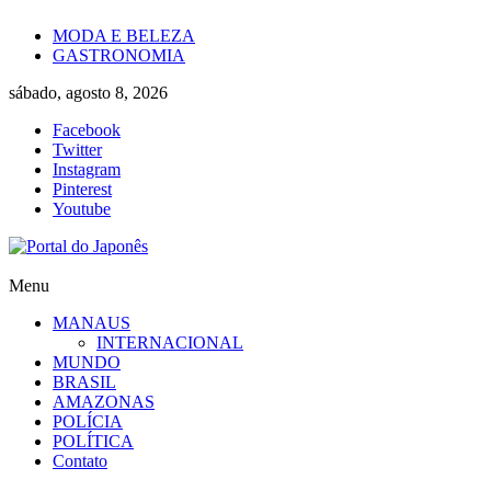
Skip
MODA E BELEZA
to
GASTRONOMIA
content
sábado, agosto 8, 2026
Facebook
Twitter
Instagram
Pinterest
Youtube
Portal
Menu
do
MANAUS
Japonês
INTERNACIONAL
MUNDO
O
BRASIL
Japão
AMAZONAS
mais
POLÍCIA
perto
POLÍTICA
de
Contato
você!