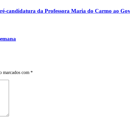
à pré-candidatura da Professora Maria do Carmo ao G
 semana
ão marcados com
*