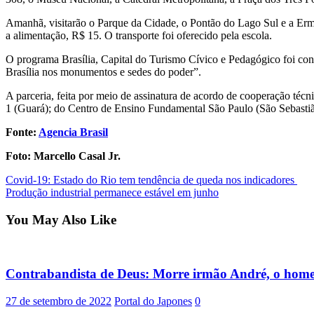
Amanhã, visitarão o Parque da Cidade, o Pontão do Lago Sul e a Erm
a alimentação, R$ 15. O transporte foi oferecido pela escola.
O programa Brasília, Capital do Turismo Cívico e Pedagógico foi cons
Brasília nos monumentos e sedes do poder”.
A parceria, feita por meio de assinatura de acordo de cooperação téc
1 (Guará); do Centro de Ensino Fundamental São Paulo (São Sebastiã
Fonte:
Agencia Brasil
Foto: Marcello Casal Jr.
Post
Covid-19: Estado do Rio tem tendência de queda nos indicadores
Produção industrial permanece estável em junho
navigation
You May Also Like
Contrabandista de Deus: Morre irmão André, o home
27 de setembro de 2022
Portal do Japones
0