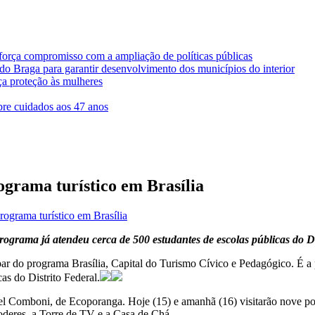
força compromisso com a ampliação de políticas públicas
rdo Braga para garantir desenvolvimento dos municípios do interior
ça proteção às mulheres
bre cuidados aos 47 anos
ograma turístico em Brasília
rograma turístico em Brasília
rograma já atendeu cerca de 500 estudantes de escolas públicas do 
ipar do programa Brasília, Capital do Turismo Cívico e Pedagógico. É a 
as do Distrito Federal.
l Comboni, de Ecoporanga. Hoje (15) e amanhã (16) visitarão nove pont
oderes, a Torre de TV e a Casa de Chá.