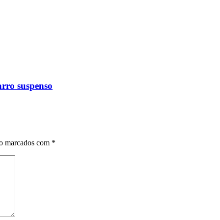
arro suspenso
ão marcados com
*