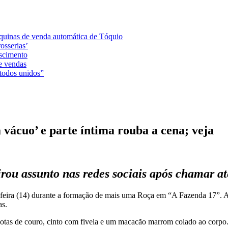
áquinas de venda automática de Tóquio
osserias’
ascimento
e vendas
 todos unidos”
 vácuo’ e parte íntima rouba a cena; veja
rou assunto nas redes sociais após chamar a
ça-feira (14) durante a formação de mais uma Roça em “A Fazenda 17”. 
as.
otas de couro, cinto com fivela e um macacão marrom colado ao corpo.