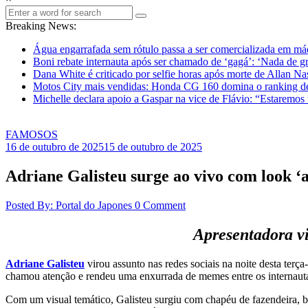
Breaking News:
Água engarrafada sem rótulo passa a ser comercializada em m
Boni rebate internauta após ser chamado de ‘gagá’: ‘Nada de gr
Dana White é criticado por selfie horas após morte de Allan N
Motos City mais vendidas: Honda CG 160 domina o ranking d
Michelle declara apoio a Gaspar na vice de Flávio: “Estaremos
FAMOSOS
16 de outubro de 2025
15 de outubro de 2025
Adriane Galisteu surge ao vivo com look ‘a
Posted By: Portal do Japones
0 Comment
Apresentadora vi
Adriane Galisteu
virou assunto nas redes sociais na noite desta ter
chamou atenção e rendeu uma enxurrada de memes entre os internaut
Com um visual temático, Galisteu surgiu com chapéu de fazendeira, b