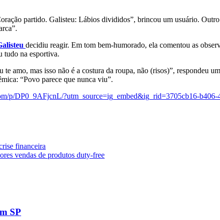
ração partido. Galisteu: Lábios divididos”, brincou um usuário. Outro
arca”.
Galisteu
decidiu reagir. Em tom bem-humorado, ela comentou as observ
 tudo na esportiva.
 te amo, mas isso não é a costura da roupa, não (risos)”, respondeu um 
lêmica: “Povo parece que nunca viu”.
.com/p/DP0_9AFjcnL/?utm_source=ig_embed&ig_rid=3705cb16-b406-
rise financeira
res vendas de produtos duty-free
 em SP