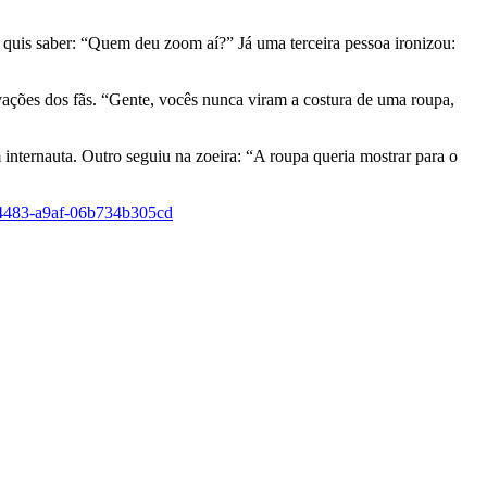
 quis saber: “Quem deu zoom aí?” Já uma terceira pessoa ironizou:
ações dos fãs. “Gente, vocês nunca viram a costura de uma roupa,
internauta. Outro seguiu na zoeira: “A roupa queria mostrar para o
4483-a9af-06b734b305cd