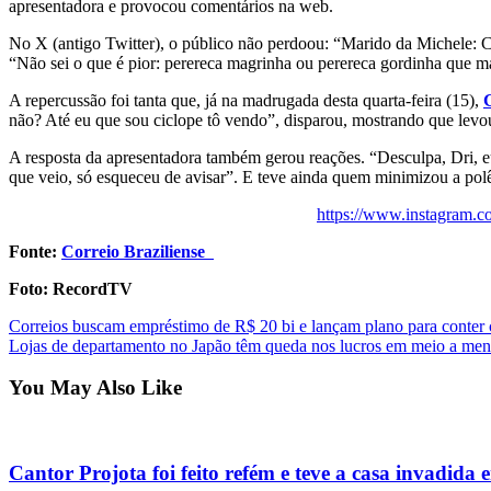
apresentadora e provocou comentários na web.
No X (antigo Twitter), o público não perdoou: “Marido da Michele: Co
“Não sei o que é pior: perereca magrinha ou perereca gordinha que m
A repercussão foi tanta que, já na madrugada desta quarta-feira (15),
não? Até eu que sou ciclope tô vendo”, disparou, mostrando que levou
A resposta da apresentadora também gerou reações. “Desculpa, Dri, eu
que veio, só esqueceu de avisar”. E teve ainda quem minimizou a po
https://www.instagram
Fonte:
Correio Braziliense
Foto: RecordTV
Post
Correios buscam empréstimo de R$ 20 bi e lançam plano para conter c
Lojas de departamento no Japão têm queda nos lucros em meio a meno
navigation
You May Also Like
Cantor Projota foi feito refém e teve a casa invadida