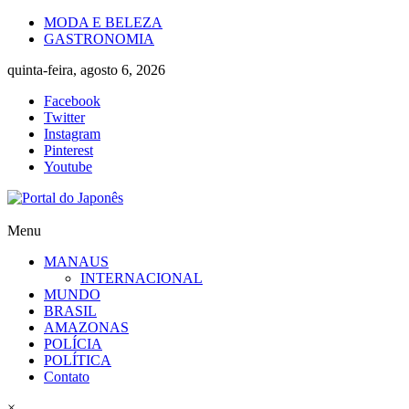
Skip
MODA E BELEZA
to
GASTRONOMIA
content
quinta-feira, agosto 6, 2026
Facebook
Twitter
Instagram
Pinterest
Youtube
Portal
Menu
do
MANAUS
Japonês
INTERNACIONAL
MUNDO
O
BRASIL
Japão
AMAZONAS
mais
POLÍCIA
perto
POLÍTICA
de
Contato
você!
×