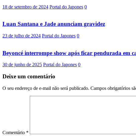
18 de setembro de 2024
Portal do Japones
0
Luan Santana e Jade anunciam gravidez
23 de julho de 2024
Portal do Japones
0
Beyoncé interrompe show após ficar pendurada em c
30 de junho de 2025
Portal do Japones
0
Deixe um comentário
O seu endereço de e-mail não será publicado.
Campos obrigatórios s
Comentário
*