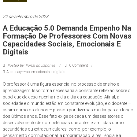
você!
22 de setembro de 2023
A Educação 5.0 Demanda Empenho Na
Formação De Professores Com Novas
Capacidades Sociais, Emocionais E
Digitais
Posted By: Portal do Japones
0 Comment
A educaç~~ao
,
emocionais e digitais
O professor é uma figura essencial no processo de ensino e
aprendizagem. Isso torna necessária a constante reflexão sobre o
papel que ele desempenha no dia a dia da educação. Afinal, a
sociedade e o mundo estão em constante evolução, e o docente –
assim como os alunos – passou por diversas mudanças ao longo
dos últimos anos. Esse fato exige de cada um desses atores o
desenvolvimento de competências que antes eram tidas como
secundárias ou extracurriculares, como, por exemplo, o
pensamento computacional, a programação, a resiliência e a