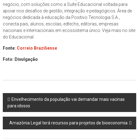
negócio, com soluções como a Suíte Educacional voltada para
apoiar nos desafios de gestão, integração e pedagógicos. Área de
negócios dedicada à educação da Positivo Tecnologia S.A.,
conecta pais, alunos, escolas, edtechs, editoras, empresas
nacionais e internacionais em ecossistema único. Veja mais no site
do Educacional.
Fonte:
Correio Braziliense
Foto: Divulgação
Post
Envelhecimento da população vai demandar mais vacinas
para idosos
navigation
Amazônia Legal terá recursos para projetos de bioeconomia