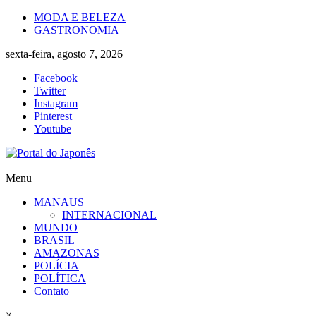
Skip
MODA E BELEZA
to
GASTRONOMIA
content
sexta-feira, agosto 7, 2026
Facebook
Twitter
Instagram
Pinterest
Youtube
Portal
Menu
do
MANAUS
Japonês
INTERNACIONAL
MUNDO
O
BRASIL
Japão
AMAZONAS
mais
POLÍCIA
perto
POLÍTICA
de
Contato
você!
×