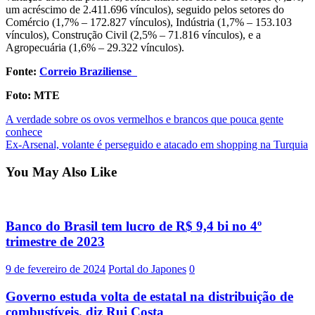
um acréscimo de 2.411.696 vínculos), seguido pelos setores do
Comércio (1,7% – 172.827 vínculos), Indústria (1,7% – 153.103
vínculos), Construção Civil (2,5% – 71.816 vínculos), e a
Agropecuária (1,6% – 29.322 vínculos).
Fonte:
Correio Braziliense
Foto: MTE
Post
A verdade sobre os ovos vermelhos e brancos que pouca gente
conhece
navigation
Ex-Arsenal, volante é perseguido e atacado em shopping na Turquia
You May Also Like
Banco do Brasil tem lucro de R$ 9,4 bi no 4º
trimestre de 2023
9 de fevereiro de 2024
Portal do Japones
0
Governo estuda volta de estatal na distribuição de
combustíveis, diz Rui Costa