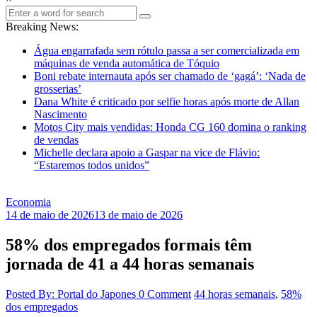
Breaking News:
Água engarrafada sem rótulo passa a ser comercializada em
máquinas de venda automática de Tóquio
Boni rebate internauta após ser chamado de ‘gagá’: ‘Nada de
grosserias’
Dana White é criticado por selfie horas após morte de Allan
Nascimento
Motos City mais vendidas: Honda CG 160 domina o ranking
de vendas
Michelle declara apoio a Gaspar na vice de Flávio:
“Estaremos todos unidos”
Economia
14 de maio de 2026
13 de maio de 2026
58% dos empregados formais têm
jornada de 41 a 44 horas semanais
Posted By: Portal do Japones
0 Comment
44 horas semanais
,
58%
dos empregados