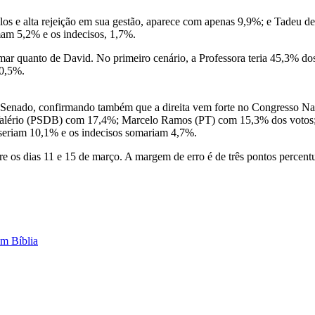
los e alta rejeição em sua gestão, aparece com apenas 9,9%; e Tadeu 
am 5,2% e os indecisos, 1,7%.
r quanto de David. No primeiro cenário, a Professora teria 45,3% do
20,5%.
 o Senado, confirmando também que a direita vem forte no Congresso Na
alério (PSDB) com 17,4%; Marcelo Ramos (PT) com 15,3% dos votos;
seriam 10,1% e os indecisos somariam 4,7%.
 os dias 11 e 15 de março. A margem de erro é de três pontos percentu
om Bíblia