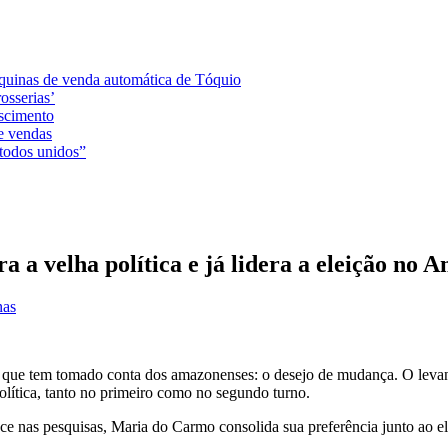
áquinas de venda automática de Tóquio
osserias’
ascimento
e vendas
 todos unidos”
 a velha política e já lidera a eleição no 
nas
nto que tem tomado conta dos amazonenses: o desejo de mudança. O leva
lítica, tanto no primeiro como no segundo turno.
esce nas pesquisas, Maria do Carmo consolida sua preferência junto ao e