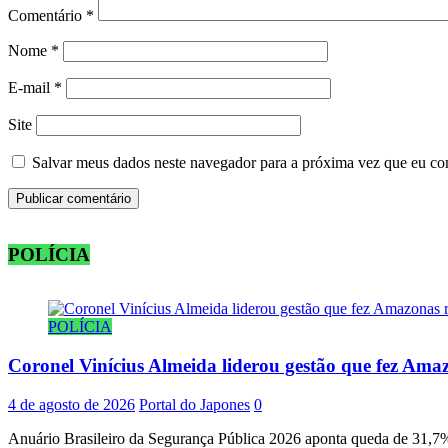
Comentário
*
Nome
*
E-mail
*
Site
Salvar meus dados neste navegador para a próxima vez que eu co
POLÍCIA
POLÍCIA
Coronel Vinícius Almeida liderou gestão que fez Amaz
4 de agosto de 2026
Portal do Japones
0
Anuário Brasileiro da Segurança Pública 2026 aponta queda de 31,7% 