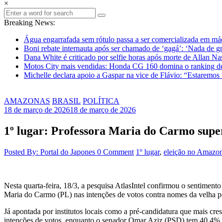
×
Breaking News:
Água engarrafada sem rótulo passa a ser comercializada em m
Boni rebate internauta após ser chamado de ‘gagá’: ‘Nada de gr
Dana White é criticado por selfie horas após morte de Allan N
Motos City mais vendidas: Honda CG 160 domina o ranking d
Michelle declara apoio a Gaspar na vice de Flávio: “Estaremos
AMAZONAS
BRASIL
POLÍTICA
18 de março de 2026
18 de março de 2026
1º lugar: Professora Maria do Carmo supera
Posted By: Portal do Japones
0 Comment
1º lugar
,
eleição no Amazo
Nesta quarta-feira, 18/3, a pesquisa AtlasIntel confirmou o sentime
Maria do Carmo (PL) nas intenções de votos contra nomes da velha po
Já apontada por institutos locais como a pré-candidatura que mais cr
intenções de votos, enquanto o senador Omar Aziz (PSD) tem 40,4%.