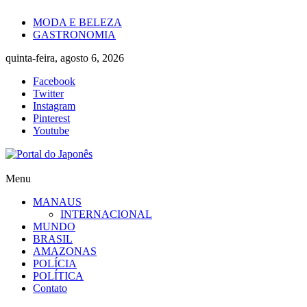
Skip
MODA E BELEZA
to
GASTRONOMIA
content
quinta-feira, agosto 6, 2026
Facebook
Twitter
Instagram
Pinterest
Youtube
Portal
Menu
do
MANAUS
Japonês
INTERNACIONAL
MUNDO
O
BRASIL
Japão
AMAZONAS
mais
POLÍCIA
perto
POLÍTICA
de
Contato
você!