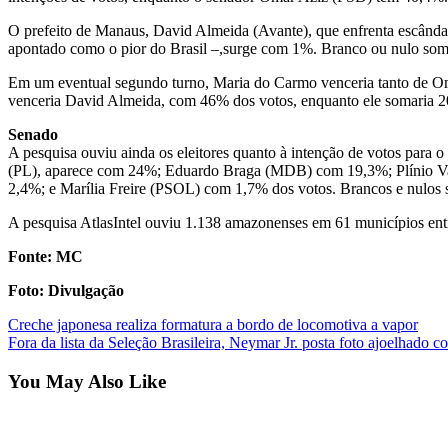
O prefeito de Manaus, David Almeida (Avante), que enfrenta escânda
apontado como o pior do Brasil –,surge com 1%. Branco ou nulo som
Em um eventual segundo turno, Maria do Carmo venceria tanto de Oma
venceria David Almeida, com 46% dos votos, enquanto ele somaria 
Senado
A pesquisa ouviu ainda os eleitores quanto à intenção de votos para
(PL), aparece com 24%; Eduardo Braga (MDB) com 19,3%; Plínio V
2,4%; e Marília Freire (PSOL) com 1,7% dos votos. Brancos e nulos 
A pesquisa AtlasIntel ouviu 1.138 amazonenses em 61 municípios entre
Fonte: MC
Foto: Divulgação
Post
Creche japonesa realiza formatura a bordo de locomotiva a vapor
Fora da lista da Seleção Brasileira, Neymar Jr. posta foto ajoelhado c
navigation
You May Also Like