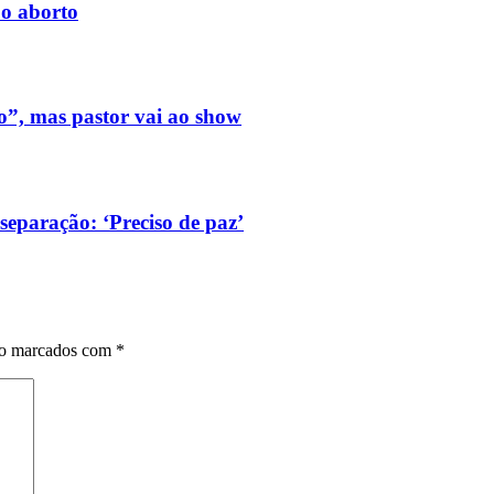
 o aborto
o”, mas pastor vai ao show
 separação: ‘Preciso de paz’
ão marcados com
*