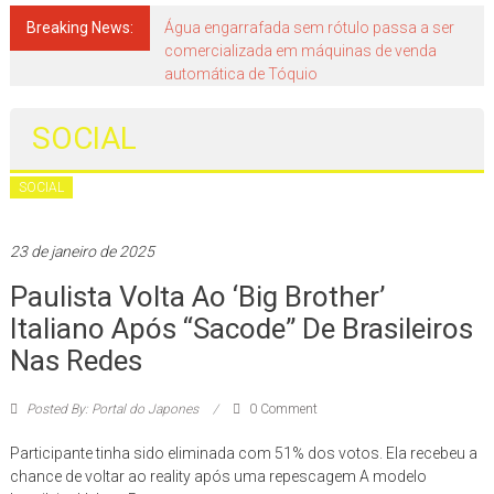
Japão
mais
Breaking News:
Água engarrafada sem rótulo passa a ser
comercializada em máquinas de venda
perto
automática de Tóquio
de
você!
SOCIAL
SOCIAL
23 de janeiro de 2025
Paulista Volta Ao ‘Big Brother’
Italiano Após “sacode” De Brasileiros
Nas Redes
Posted By: Portal do Japones
0 Comment
Participante tinha sido eliminada com 51% dos votos. Ela recebeu a
chance de voltar ao reality após uma repescagem A modelo