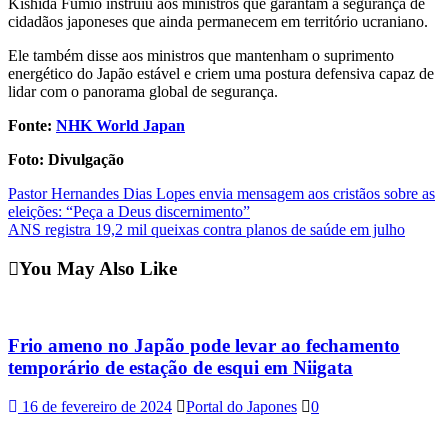
Kishida Fumio instruiu aos ministros que garantam a segurança de
cidadãos japoneses que ainda permanecem em território ucraniano.
Ele também disse aos ministros que mantenham o suprimento
energético do Japão estável e criem uma postura defensiva capaz de
lidar com o panorama global de segurança.
Fonte:
NHK World Japan
Foto: Divulgação
Post
Pastor Hernandes Dias Lopes envia mensagem aos cristãos sobre as
eleições: “Peça a Deus discernimento”
navigation
ANS registra 19,2 mil queixas contra planos de saúde em julho
You May Also Like
Frio ameno no Japão pode levar ao fechamento
temporário de estação de esqui em Niigata
16 de fevereiro de 2024
Portal do Japones
0