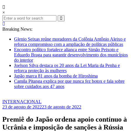
×
Breaking News:
Glenio Seixas reúne moradores da Colônia Antônio Aleixo e
reforça compromisso com a ampliação de políticas públicas
Encontro político fortalece aliança entre Simão Peixoto e
Eduardo Braga para garantir desenvolvimento dos municípios
do interior
Joelson Silva destaca os 20 anos da Lei Maria da Penha e
reforça proteção às mulheres
Japão marca 81 anos da bomba de Hiroshima
Camila Pitanga explica por que nunca fez botox e fala sobre
sobre cuidados aos 47 anos
INTERNACIONAL
23 de agosto de 2022
23 de agosto de 2022
Premiê do Japão ordena apoio contínuo à
Ucrânia e imposição de sanções à Rússia