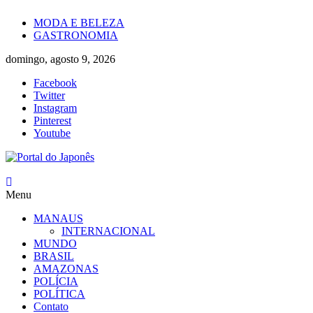
Skip
MODA E BELEZA
to
GASTRONOMIA
content
domingo, agosto 9, 2026
Facebook
Twitter
Instagram
Pinterest
Youtube
Portal
Menu
do
Japonês
MANAUS
INTERNACIONAL
O
MUNDO
Japão
BRASIL
mais
AMAZONAS
perto
POLÍCIA
de
POLÍTICA
você!
Contato